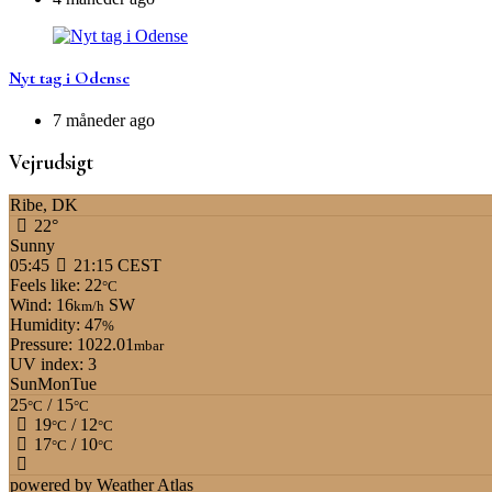
Nyt tag i Odense
7 måneder ago
Vejrudsigt
Ribe, DK
22°
Sunny
05:45
21:15 CEST
Feels like: 22
°C
Wind: 16
SW
km/h
Humidity: 47
%
Pressure: 1022.01
mbar
UV index: 3
Sun
Mon
Tue
25
/ 15
°C
°C
19
/ 12
°C
°C
17
/ 10
°C
°C
powered by
Weather Atlas