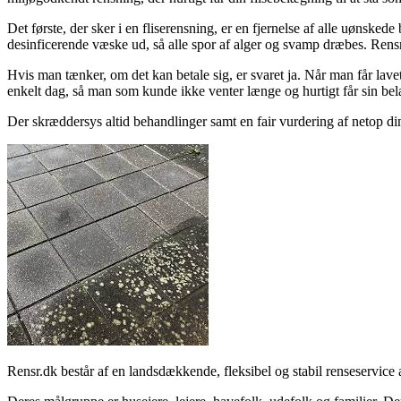
Det første, der sker i en fliserensning, er en fjernelse af alle uønsk
desinficerende væske ud, så alle spor af alger og svamp dræbes. Rensr.
Hvis man tænker, om det kan betale sig, er svaret ja. Når man får lavet
enkelt dag, så man som kunde ikke venter længe og hurtigt får sin bel
Der skræddersys altid behandlinger samt en fair vurdering af netop di
Rensr.dk består af en landsdækkende, fleksibel og stabil renseservice 