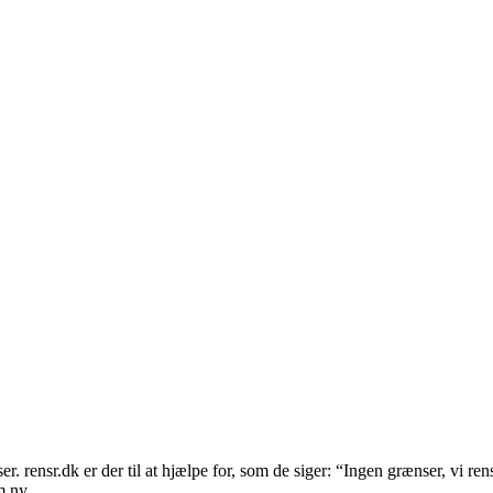
r. rensr.dk er der til at hjælpe for, som de siger: “Ingen grænser, vi re
m ny.