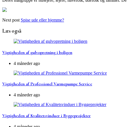
Deres målgruppe er husejere, lejere, havefolk, udefolk og familier. 
Next post
Spise ude eller hjemme?
Læs også
Vigtigheden af gulvopretning i boligen
4 måneder ago
Vigtigheden af Professionel Varmepumpe Service
4 måneder ago
Vigtigheden af Kvalitetsvinduer i Byggeprojekter
4 måneder ago