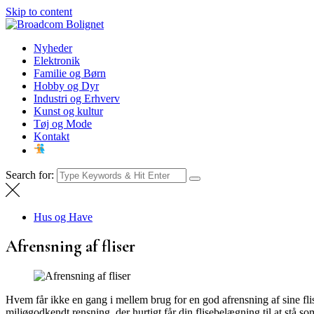
Skip to content
Broadcom Bolignet
Nyheder
Nyheder
Elektronik
Familie og Børn
Hobby og Dyr
Industri og Erhverv
Kunst og kultur
Tøj og Mode
Kontakt
Search for:
Hus og Have
Afrensning af fliser
Hvem får ikke en gang i mellem brug for en god afrensning af sine flise
miljøgodkendt rensning, der hurtigt får din flisebelægning til at stå so