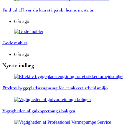
Find ud af hvor du kan stå på ski henne næste år
6 år ago
Gode møbler
6 år ago
Nyeste indlæg
Effektiv byggepladsrengøring for et sikkert arbejdsmiljø
Vigtigheden af gulvopretning i boligen