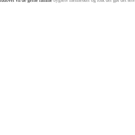
Derudover vil de gerne ramme
bygselv mennesker og folk der gør det selv,