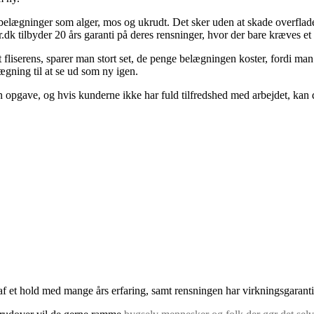
ede belægninger som alger, mos og ukrudt. Det sker uden at skade overfl
dk tilbyder 20 års garanti på deres rensninger, hvor der bare kræves et 
 fliserens, sparer man stort set, de penge belægningen koster, fordi man
ægning til at se ud som ny igen.
n opgave, og hvis kunderne ikke har fuld tilfredshed med arbejdet, kan 
af et hold med mange års erfaring, samt rensningen har virkningsgaranti