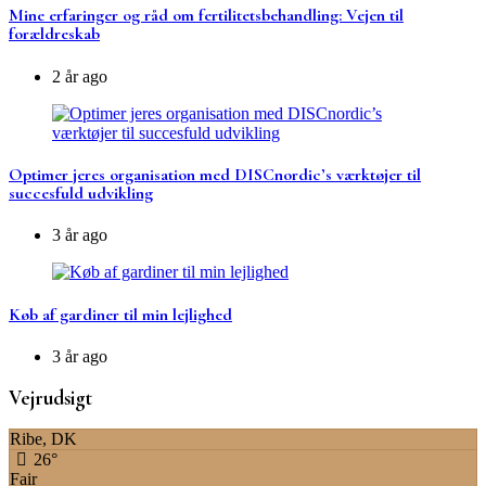
Mine erfaringer og råd om fertilitetsbehandling: Vejen til
forældreskab
2 år ago
Optimer jeres organisation med DISCnordic’s værktøjer til
succesfuld udvikling
3 år ago
Køb af gardiner til min lejlighed
3 år ago
Vejrudsigt
Ribe, DK
26°
Fair