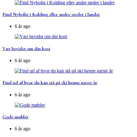
Find Nybolig i Kolding eller andre steder i landet
6 år ago
Vær bevidst om din kost
6 år ago
Find ud af hvor du kan stå på ski henne næste år
6 år ago
Gode møbler
6 år ago