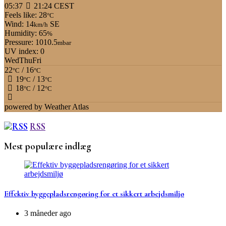
05:37
21:24 CEST
Feels like: 28
°C
Wind: 14
SE
km/h
Humidity: 65
%
Pressure: 1010.5
mbar
UV index: 0
Wed
Thu
Fri
22
/ 16
°C
°C
19
/ 13
°C
°C
18
/ 12
°C
°C
powered by
Weather Atlas
RSS
Mest populære indlæg
Effektiv byggepladsrengøring for et sikkert arbejdsmiljø
3 måneder ago