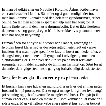
Er man på udkig efter en Nybolig i Kolding, Århus, København
eller andre steder i landet. Så er der også gode muligheder for, at
man kan komme i kontakt med den helt rette ejendomsmægler her
online. Så får man alt den ekspertisehjælp man har brug for, at
kunne finde frem til den næste drømmebolig. Det er ikke ligefrem
det nemmeste og gøre på egen hånd, især ikke hvis postnummeret
ikke har nogen betydning.
Er man åben for at flytte alle steder hen i landet, afhængig af
hvordan huset klarer sig, er der også rigtig meget fedt og vælge
imellem. Har man nogle specifikke krav til huset man leder efter, er
det også meget nemmere at få tynget ud i udvalget igennem en
ejendomsmægler. Her bliver der kun set på de mest relevante
søgninger, som falder indenfor de ting man har listet op. Sørg for at
du ender det rigtige sted næste gang og forhåbentligt det sidste sted.
Sørg for huset går til den rette pris på markedet
Et hussalg kan være lidt af en mundfuld, især hvis det er man ingen
forstand har på processen. Der er også mange faldgruber hvad angår
prissætning og tjek af eventuelle mangler ved huset. Det går jo ikke
at man køber et hus med en masse fejl, som kommer til at koste en i
sidste ende. Man vil hellere købe eller sælge et hus, som er tjekket