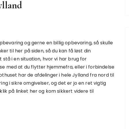
ylland
 opbevaring og gerne en billig opbevaring, så skulle
er til her på siden, så du kan få løst din
stå i en situation, hvor vi har brug for
e med at du flytter hjemmefra, eller i forbindelse
huset har de afdelinger i hele Jylland fra nord til
g i sikre omgivelser, og det er jo en ret vigtig
lik på linket her og kom sikkert videre til