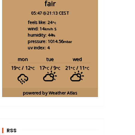
fair
05:47
21:13 CEST
feels like: 24
°c
wind: 14
s
km/h
humidity: 44
%
pressure: 1014.56
mbar
uv index: 4
mon
tue
wed
19
/ 12
17
/ 9
21
/ 11
°C
°C
°C
°C
°C
°C
powered by
Weather Atlas
RSS