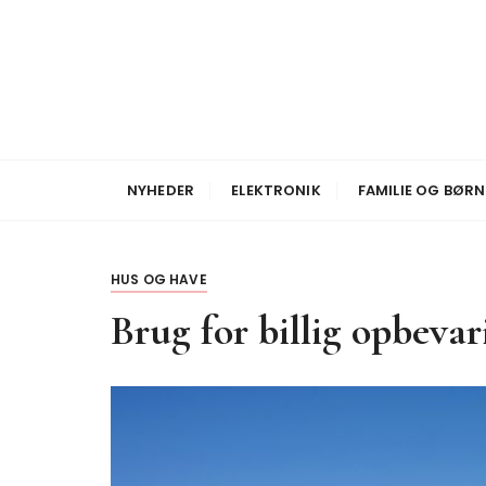
S
k
i
p
t
o
Nyheder
Broadcom Bolig
c
NYHEDER
ELEKTRONIK
FAMILIE OG BØRN
o
n
t
HUS OG HAVE
e
n
Brug for billig opbevar
t