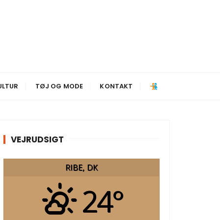
ULTUR
TØJ OG MODE
KONTAKT
VEJRUDSIGT
RIBE, DK
24°