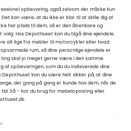
ofessionel opbevaring, også selvom der måske kun
et kan være, at du ikke er klar til at skille dig af
kke har plads til dem, så er den åbenbare og
t valg. Hos Depothuset kan du tilgå dine ejendele,
e alt lige fra møbler til motorcykler eller hvad
 opvarmede rum, så dine personlige ejendele er
ine ting skal jo meget gerne være i den samme
dig af opbevaringen, som da du indleverede dine
hos Depothuset kan du være helt sikker på, at dine
g mange, der gang på gang er kunde hos dem, når de
 tid. Så – har du brug for møbelopvaring eller
othuset.dk.
ST