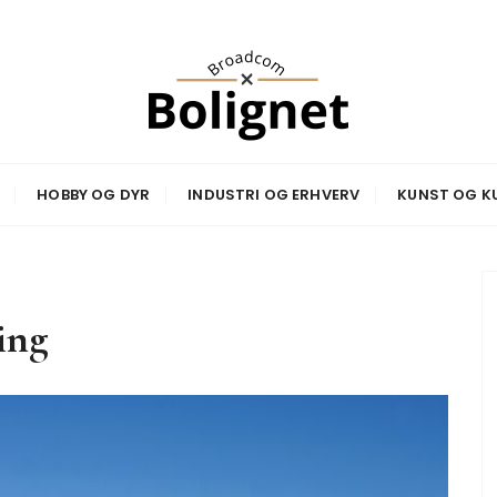
net
HOBBY OG DYR
INDUSTRI OG ERHVERV
KUNST OG K
ing