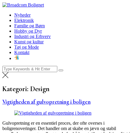
Skip
Broadcom Bolignet
to
Nyheder
Nyheder
content
Elektronik
Familie og Børn
Hobby og Dyr
Industri og Erhverv
Kunst og kultur
Tøj og Mode
Kontakt
Search
for:
Kategori:
Design
Vigtigheden af gulvopretning i boligen
Gulvopretning er en essentiel proces, der ofte overses i
boligrenoveringer. Det handler om at skabe en jævn og stabil