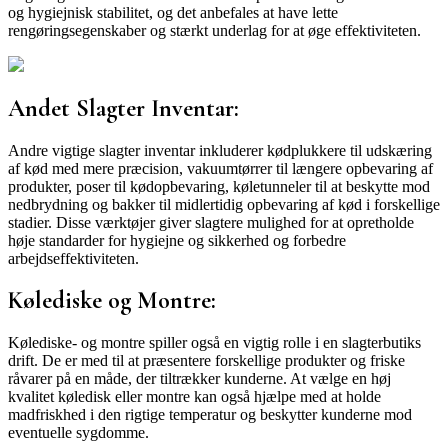
og hygiejnisk stabilitet, og det anbefales at have lette
rengøringsegenskaber og stærkt underlag for at øge effektiviteten.
Andet Slagter Inventar:
Andre vigtige slagter inventar inkluderer kødplukkere til udskæring
af kød med mere præcision, vakuumtørrer til længere opbevaring af
produkter, poser til kødopbevaring, køletunneler til at beskytte mod
nedbrydning og bakker til midlertidig opbevaring af kød i forskellige
stadier. Disse værktøjer giver slagtere mulighed for at opretholde
høje standarder for hygiejne og sikkerhed og forbedre
arbejdseffektiviteten.
Kølediske og Montre:
Kølediske- og montre spiller også en vigtig rolle i en slagterbutiks
drift. De er med til at præsentere forskellige produkter og friske
råvarer på en måde, der tiltrækker kunderne. At vælge en høj
kvalitet køledisk eller montre kan også hjælpe med at holde
madfriskhed i den rigtige temperatur og beskytter kunderne mod
eventuelle sygdomme.