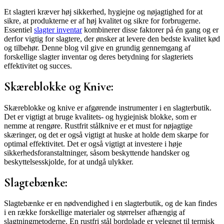
Et slagteri kræver høj sikkerhed, hygiejne og nøjagtighed for at
sikre, at produkterne er af høj kvalitet og sikre for forbrugerne.
Essentiel
slagter inventar
kombinerer disse faktorer på én gang og er
derfor vigtig for slagtere, der ønsker at levere den bedste kvalitet kød
og tilbehør. Denne blog vil give en grundig gennemgang af
forskellige slagter inventar og deres betydning for slagteriets
effektivitet og succes.
Skæreblokke og Knive:
Skæreblokke og knive er afgørende instrumenter i en slagterbutik.
Det er vigtigt at bruge kvalitets- og hygiejnisk blokke, som er
nemme at rengøre. Rustfrit stålknive er et must for nøjagtige
skæringer, og det er også vigtigt at huske at holde dem skarpe for
optimal effektivitet. Det er også vigtigt at investere i høje
sikkerhedsforanstaltninger, såsom beskyttende handsker og
beskyttelsesskjolde, for at undgå ulykker.
Slagtebænke:
Slagtebænke er en nødvendighed i en slagterbutik, og de kan findes
i en række forskellige materialer og størrelser afhængig af
slagtningmetoderne. En rustfri stål bordplade er velegnet til termisk