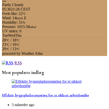
22°
Partly Cloudy
05:36
21:26 CEST
Feels like: 22
°C
Wind: 14
E
km/h
Humidity: 51
%
Pressure: 1015.58
mbar
UV index: 0
Tue
Wed
Thu
28
/ 18
°C
°C
23
/ 16
°C
°C
20
/ 13
°C
°C
powered by
Weather Atlas
RSS
Mest populære indlæg
Effektiv byggepladsrengøring for et sikkert arbejdsmiljø
3 måneder ago