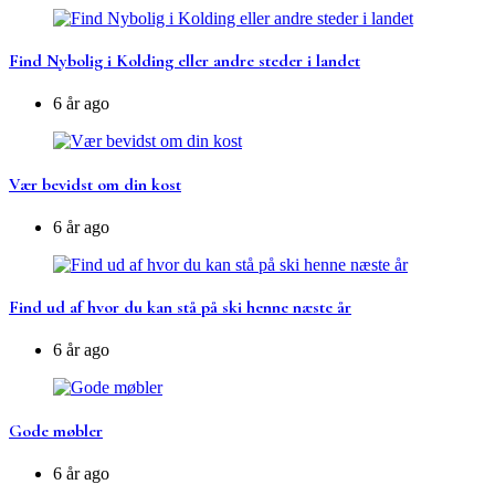
Find Nybolig i Kolding eller andre steder i landet
6 år ago
Vær bevidst om din kost
6 år ago
Find ud af hvor du kan stå på ski henne næste år
6 år ago
Gode møbler
6 år ago