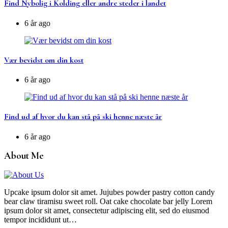
Find Nybolig i Kolding eller andre steder i landet
6 år ago
Vær bevidst om din kost
6 år ago
Find ud af hvor du kan stå på ski henne næste år
6 år ago
About Me
Upcake ipsum dolor sit amet. Jujubes powder pastry cotton candy
bear claw tiramisu sweet roll. Oat cake chocolate bar jelly Lorem
ipsum dolor sit amet, consectetur adipiscing elit, sed do eiusmod
tempor incididunt ut…