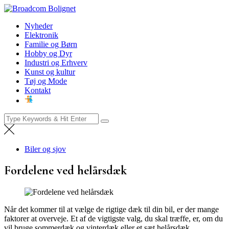
Skip
Broadcom Bolignet
to
Nyheder
Nyheder
content
Elektronik
Familie og Børn
Hobby og Dyr
Industri og Erhverv
Kunst og kultur
Tøj og Mode
Kontakt
Search
for:
Biler og sjov
Fordelene ved helårsdæk
Når det kommer til at vælge de rigtige dæk til din bil, er der mange
faktorer at overveje. Et af de vigtigste valg, du skal træffe, er, om du
vil bruge sommerdæk og vinterdæk eller et sæt helårsdæk.