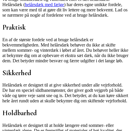
Helårsdæk (
helårsdæk med fælge
) har deres egne unikke fordele,
som kan være med til at gøre dit liv lettere og mere bekvemt. Lad os
se nærmere på nogle af fordelene ved at bruge helårsdæk.
Praktisk
En af de største fordele ved at bruge helårsdæk er
bekvemmeligheden. Med helårsdæk behøver du ikke at skifte
mellem sommer- og vinterdæk i løbet af året. Du behøver heller ikke
at bekymre dig om at opbevare et ekstra sæt dæk, når du ikke bruger
dem. Det betyder mindre besvær og færre udgifter i det lange løb.
Sikkerhed
Helårsdæk er designet til at give sikkerhed under alle vejrforhold.
De har en speciel slidbanemønster, der giver godt vejgreb på både
våde og tørre veje samt sne og is. Det betyder, at du kan køre sikkert
hele året rundt uden at skulle bekymre dig om skiftende vejrforhold.
Holdbarhed
Helårsdæk er designet til at holde længere end sommer- eller
vinterdæk alene. De er fremstillet af materialer af høj kvalitet, der