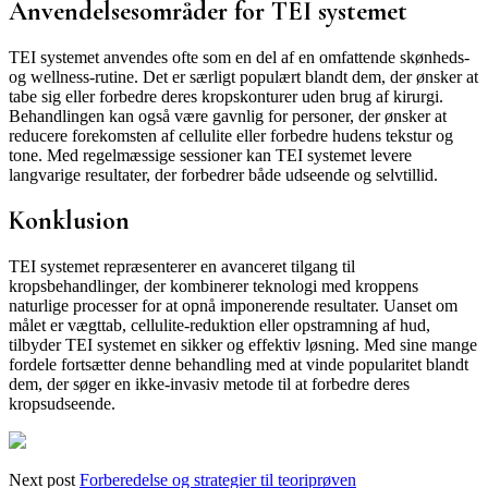
Anvendelsesområder for TEI systemet
TEI systemet anvendes ofte som en del af en omfattende skønheds-
og wellness-rutine. Det er særligt populært blandt dem, der ønsker at
tabe sig eller forbedre deres kropskonturer uden brug af kirurgi.
Behandlingen kan også være gavnlig for personer, der ønsker at
reducere forekomsten af cellulite eller forbedre hudens tekstur og
tone. Med regelmæssige sessioner kan TEI systemet levere
langvarige resultater, der forbedrer både udseende og selvtillid.
Konklusion
TEI systemet repræsenterer en avanceret tilgang til
kropsbehandlinger, der kombinerer teknologi med kroppens
naturlige processer for at opnå imponerende resultater. Uanset om
målet er vægttab, cellulite-reduktion eller opstramning af hud,
tilbyder TEI systemet en sikker og effektiv løsning. Med sine mange
fordele fortsætter denne behandling med at vinde popularitet blandt
dem, der søger en ikke-invasiv metode til at forbedre deres
kropsudseende.
Next post
Forberedelse og strategier til teoriprøven