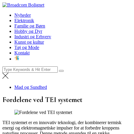
Skip
Broadcom Bolignet
to
Nyheder
Nyheder
content
Elektronik
Familie og Børn
Hobby og Dyr
Industri og Erhverv
Kunst og kultur
Tøj og Mode
Kontakt
Search
for:
Mad og Sundhed
Fordelene ved TEI systemet
TEI systemet er en innovativ teknologi, der kombinerer termisk
energi og elektromagnetiske impulser for at forbedre kroppens
naturlige processer. Denne metode anvendes til en række