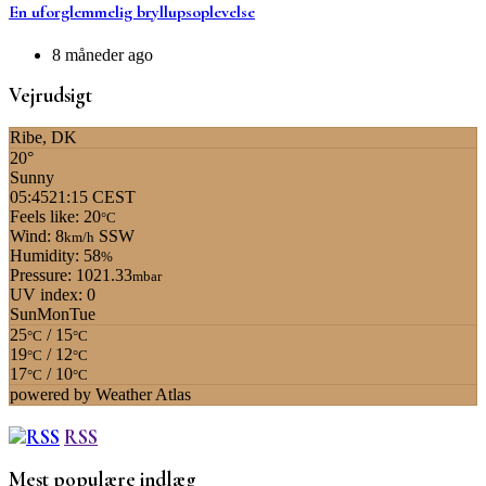
En uforglemmelig bryllupsoplevelse
8 måneder ago
Vejrudsigt
Ribe, DK
20°
Sunny
05:45
21:15 CEST
Feels like: 20
°C
Wind: 8
SSW
km/h
Humidity: 58
%
Pressure: 1021.33
mbar
UV index: 0
Sun
Mon
Tue
25
/ 15
°C
°C
19
/ 12
°C
°C
17
/ 10
°C
°C
powered by
Weather Atlas
RSS
Mest populære indlæg