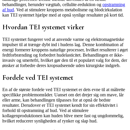
behandlinger, herunder vægttab, cellulite-reduktion og
opstramning
af hud
. Ved at stimulere kroppens metabolisme og blodcirkulation
kan TEI systemet hjælpe med at opnå synlige resultater på kort tid.
Hvordan TEI systemet virker
TEI systemet fungerer ved at anvende varme og elektromagnetiske
impulser til at trænge dybt ind i hudens lag. Denne kombination af
energi formerer kroppens naturlige processer, hvilket resulterer i øget
fedtforbrænding og forbedret hudelasticitet. Behandlingen er ikke-
invasiv og smertefri, hvilket gør den til et populært valg for dem, der
ønsker at forbedre deres kropsudseende uden kirurgiske indgreb.
Fordele ved TEI systemet
En af de største fordele ved TEI systemet er dets evne til at målrette
specifikke problemområder. Uanset om det drejer sig om mave, lår
eller arme, kan behandlingen tilpasses for at opnå de bedste
resultater. Derudover er TEI systemet kendt for sin effektivitet i
forhold til opstramning af hud. Ved at stimulere
kollagenproduktionen kan huden blive mere fast og ungdommelig,
hvilket reducerer synligheden af rynker og slap hud.