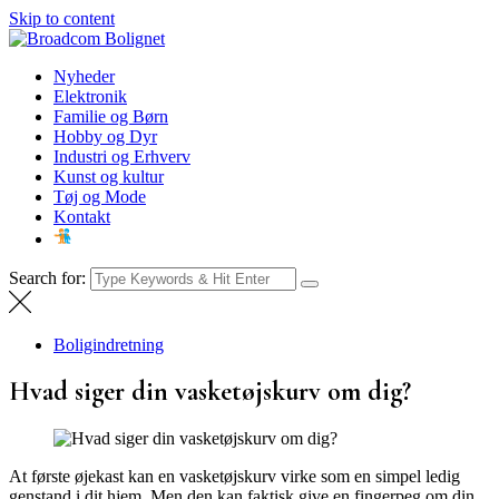
Skip to content
Broadcom Bolignet
Nyheder
Nyheder
Elektronik
Familie og Børn
Hobby og Dyr
Industri og Erhverv
Kunst og kultur
Tøj og Mode
Kontakt
Search for:
Boligindretning
Hvad siger din vasketøjskurv om dig?
At første øjekast kan en vasketøjskurv virke som en simpel ledig
genstand i dit hjem. Men den kan faktisk give en fingerpeg om din