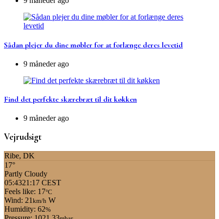
9 måneder ago
Sådan plejer du dine møbler for at forlænge deres levetid
9 måneder ago
Find det perfekte skærebræt til dit køkken
9 måneder ago
Vejrudsigt
Ribe, DK
17°
Partly Cloudy
05:43
21:17 CEST
Feels like: 17
°C
Wind: 21
W
km/h
Humidity: 62
%
Pressure: 1021.33
mbar