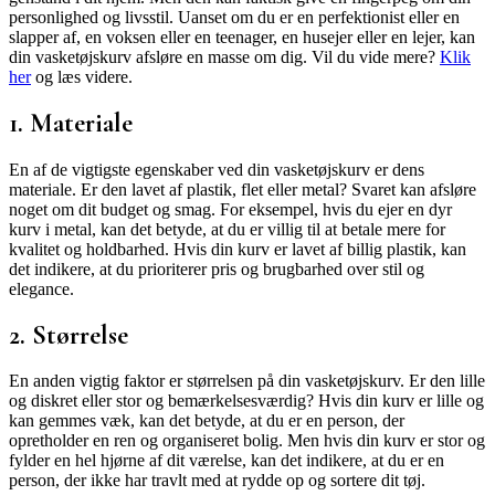
personlighed og livsstil. Uanset om du er en perfektionist eller en
slapper af, en voksen eller en teenager, en husejer eller en lejer, kan
din vasketøjskurv afsløre en masse om dig. Vil du vide mere?
Klik
her
og læs videre.
1. Materiale
En af de vigtigste egenskaber ved din vasketøjskurv er dens
materiale. Er den lavet af plastik, flet eller metal? Svaret kan afsløre
noget om dit budget og smag. For eksempel, hvis du ejer en dyr
kurv i metal, kan det betyde, at du er villig til at betale mere for
kvalitet og holdbarhed. Hvis din kurv er lavet af billig plastik, kan
det indikere, at du prioriterer pris og brugbarhed over stil og
elegance.
2. Størrelse
En anden vigtig faktor er størrelsen på din vasketøjskurv. Er den lille
og diskret eller stor og bemærkelsesværdig? Hvis din kurv er lille og
kan gemmes væk, kan det betyde, at du er en person, der
opretholder en ren og organiseret bolig. Men hvis din kurv er stor og
fylder en hel hjørne af dit værelse, kan det indikere, at du er en
person, der ikke har travlt med at rydde op og sortere dit tøj.