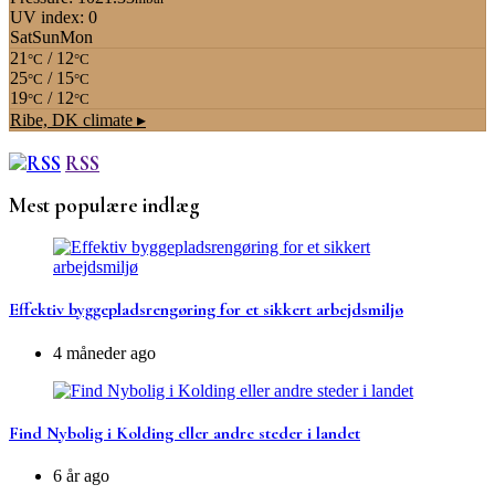
UV index: 0
Sat
Sun
Mon
21
/ 12
°C
°C
25
/ 15
°C
°C
19
/ 12
°C
°C
Ribe, DK
climate ▸
RSS
Mest populære indlæg
Effektiv byggepladsrengøring for et sikkert arbejdsmiljø
4 måneder ago
Find Nybolig i Kolding eller andre steder i landet
6 år ago