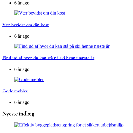
6 år ago
Vær bevidst om din kost
6 år ago
Find ud af hvor du kan stå på ski henne næste år
6 år ago
Gode møbler
6 år ago
Nyeste indlæg