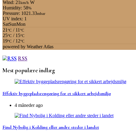
Wind: 21
W
km/h
Humidity: 58
%
Pressure: 1021.33
mbar
UV index: 1
Sat
Sun
Mon
21
/ 11
°C
°C
25
/ 15
°C
°C
19
/ 12
°C
°C
powered by
Weather Atlas
RSS
Mest populære indlæg
Effektiv byggepladsrengøring for et sikkert arbejdsmiljø
4 måneder ago
Find Nybolig i Kolding eller andre steder i landet