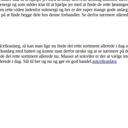
lenergi og som sidder klar til at hjælpe jer med at finde de rette løsnin
den rette viden indenfor solenergi og her er der super mange gode anlæ
er på at finde begge dele hos denne forhandler. Se derfor nærmere allered
elleanlæg, så kan man lige nu finde det rette sortiment allerede i dag 
lleanlæg med batteri og kunne man derfor tænke sig at se nærmere på det
e det rette sortiment allerede nu. Masser af solceller er der at vælge 
allerede i dag. Slå til her og nu og gør en god handel.
solcelleanlæg