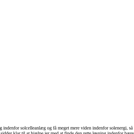
ndenfor solcelleanlæg og få meget mere viden indenfor solenergi, så kan
top sidder klar til at hjælpe jer med at finde den rette løsning indenfo