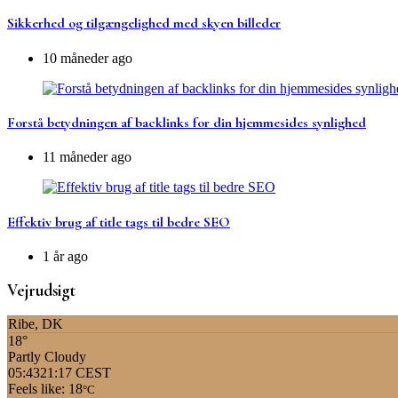
Sikkerhed og tilgængelighed med skyen billeder
10 måneder ago
Forstå betydningen af backlinks for din hjemmesides synlighed
11 måneder ago
Effektiv brug af title tags til bedre SEO
1 år ago
Vejrudsigt
Ribe, DK
18°
Partly Cloudy
05:43
21:17 CEST
Feels like: 18
°C