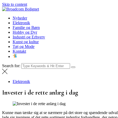
Skip to content
Broadcom Bolignet
Nyheder
Nyheder
Elektronik
Familie og Børn
Hobby og Dyr
Industri og Erhverv
Kunst og kultur
Tøj og Mode
Kontakt
Search for:
Elektronik
Invester i de rette anlæg i dag
Kunne man tænke sig at se nærmere på det store og spændende udvalg i
lade sig inspirere af det rette sortiment indenfor forhandlere, der ne