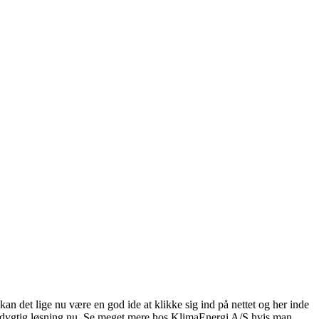
 det lige nu være en god ide at klikke sig ind på nettet og her inde
r bæredygtig løsning nu. Se meget mere hos KlimaEnergi A/S hvis man