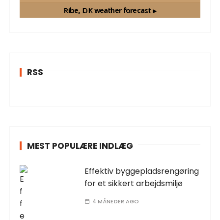
Ribe, DK
weather forecast ▸
RSS
MEST POPULÆRE INDLÆG
Effektiv byggepladsrengøring
for et sikkert arbejdsmiljø
4 MÅNEDER AGO