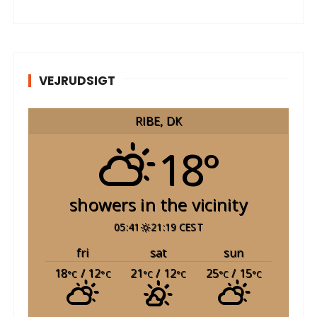
VEJRUDSIGT
RIBE, DK
18°
showers in the vicinity
05:41
21:19 CEST
fri
sat
sun
18
/ 12
21
/ 12
25
/ 15
°C
°C
°C
°C
°C
°C