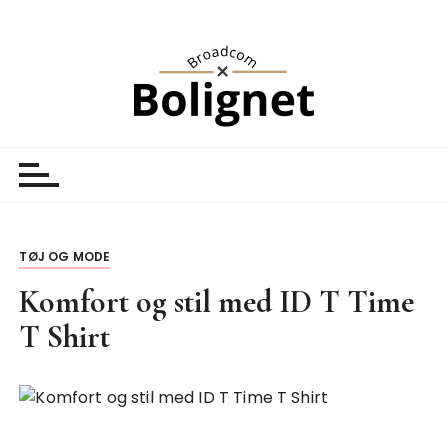
S
k
i
p
t
o
Broadcom Bolignet
Nyheder
c
o
n
t
TØJ OG MODE
e
n
Komfort og stil med ID T Time
t
T Shirt