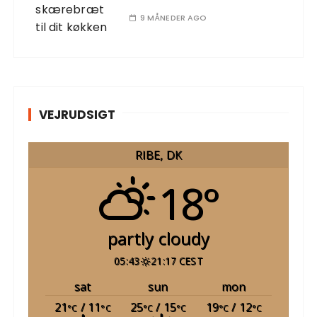
9 MÅNEDER AGO
VEJRUDSIGT
RIBE, DK
18°
partly cloudy
05:43
21:17 CEST
sat
sun
mon
21
/ 11
25
/ 15
19
/ 12
°C
°C
°C
°C
°C
°C