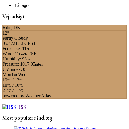
3 år ago
Vejrudsigt
Ribe, DK
12°
Partly Cloudy
05:47
21:13 CEST
Feels like: 11
°C
Wind: 11
ESE
km/h
Humidity: 93
%
Pressure: 1017.95
mbar
UV index: 0
Mon
Tue
Wed
19
/ 12
°C
°C
18
/ 10
°C
°C
21
/ 11
°C
°C
powered by
Weather Atlas
RSS
Mest populære indlæg