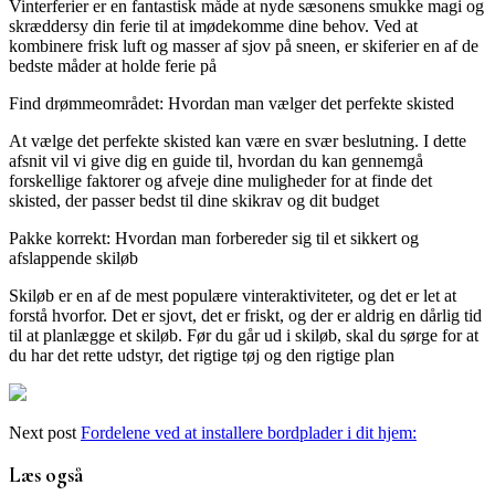
Vinterferier er en fantastisk måde at nyde sæsonens smukke magi og
skræddersy din ferie til at imødekomme dine behov. Ved at
kombinere frisk luft og masser af sjov på sneen, er skiferier en af de
bedste måder at holde ferie på
Find drømmeområdet: Hvordan man vælger det perfekte skisted
At vælge det perfekte skisted kan være en svær beslutning. I dette
afsnit vil vi give dig en guide til, hvordan du kan gennemgå
forskellige faktorer og afveje dine muligheder for at finde det
skisted, der passer bedst til dine skikrav og dit budget
Pakke korrekt: Hvordan man forbereder sig til et sikkert og
afslappende skiløb
Skiløb er en af de mest populære vinteraktiviteter, og det er let at
forstå hvorfor. Det er sjovt, det er friskt, og der er aldrig en dårlig tid
til at planlægge et skiløb. Før du går ud i skiløb, skal du sørge for at
du har det rette udstyr, det rigtige tøj og den rigtige plan
Next post
Fordelene ved at installere bordplader i dit hjem:
Læs også