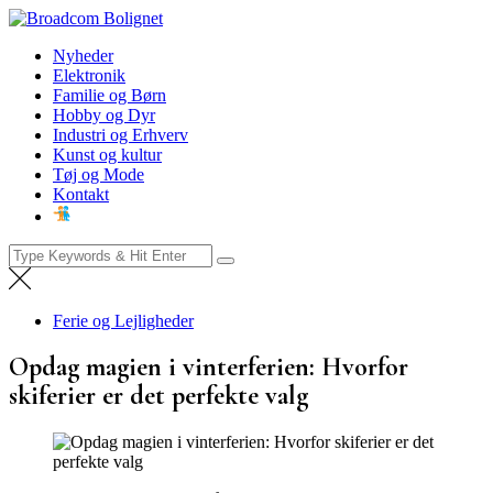
Skip
Broadcom Bolignet
to
Nyheder
Nyheder
content
Elektronik
Familie og Børn
Hobby og Dyr
Industri og Erhverv
Kunst og kultur
Tøj og Mode
Kontakt
Search
for:
Ferie og Lejligheder
Opdag magien i vinterferien: Hvorfor
skiferier er det perfekte valg