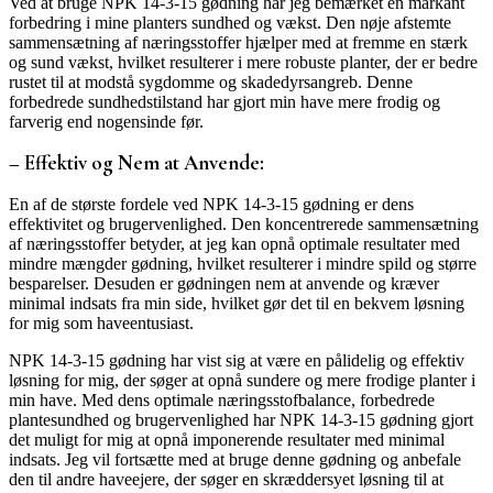
Ved at bruge NPK 14-3-15 gødning har jeg bemærket en markant
forbedring i mine planters sundhed og vækst. Den nøje afstemte
sammensætning af næringsstoffer hjælper med at fremme en stærk
og sund vækst, hvilket resulterer i mere robuste planter, der er bedre
rustet til at modstå sygdomme og skadedyrsangreb. Denne
forbedrede sundhedstilstand har gjort min have mere frodig og
farverig end nogensinde før.
– Effektiv og Nem at Anvende:
En af de største fordele ved NPK 14-3-15 gødning er dens
effektivitet og brugervenlighed. Den koncentrerede sammensætning
af næringsstoffer betyder, at jeg kan opnå optimale resultater med
mindre mængder gødning, hvilket resulterer i mindre spild og større
besparelser. Desuden er gødningen nem at anvende og kræver
minimal indsats fra min side, hvilket gør det til en bekvem løsning
for mig som haveentusiast.
NPK 14-3-15 gødning har vist sig at være en pålidelig og effektiv
løsning for mig, der søger at opnå sundere og mere frodige planter i
min have. Med dens optimale næringsstofbalance, forbedrede
plantesundhed og brugervenlighed har NPK 14-3-15 gødning gjort
det muligt for mig at opnå imponerende resultater med minimal
indsats. Jeg vil fortsætte med at bruge denne gødning og anbefale
den til andre haveejere, der søger en skræddersyet løsning til at