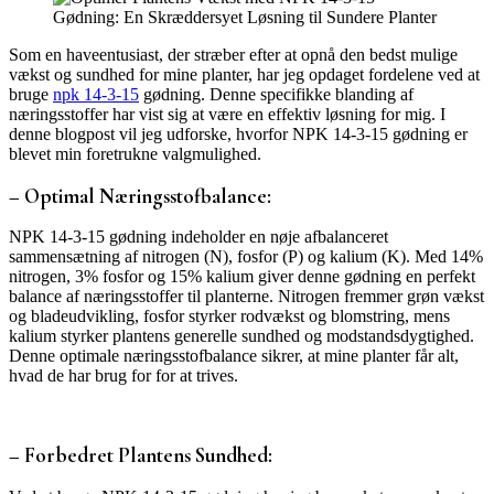
Som en haveentusiast, der stræber efter at opnå den bedst mulige
vækst og sundhed for mine planter, har jeg opdaget fordelene ved at
bruge
npk 14-3-15
gødning. Denne specifikke blanding af
næringsstoffer har vist sig at være en effektiv løsning for mig. I
denne blogpost vil jeg udforske, hvorfor NPK 14-3-15 gødning er
blevet min foretrukne valgmulighed.
– Optimal Næringsstofbalance:
NPK 14-3-15 gødning indeholder en nøje afbalanceret
sammensætning af nitrogen (N), fosfor (P) og kalium (K). Med 14%
nitrogen, 3% fosfor og 15% kalium giver denne gødning en perfekt
balance af næringsstoffer til planterne. Nitrogen fremmer grøn vækst
og bladeudvikling, fosfor styrker rodvækst og blomstring, mens
kalium styrker plantens generelle sundhed og modstandsdygtighed.
Denne optimale næringsstofbalance sikrer, at mine planter får alt,
hvad de har brug for for at trives.
– Forbedret Plantens Sundhed: