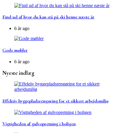
Find ud af hvor du kan stå på ski henne næste år
6 år ago
Gode møbler
6 år ago
Nyeste indlæg
Effektiv byggepladsrengøring for et sikkert arbejdsmiljø
Vigtigheden af gulvopretning i boligen