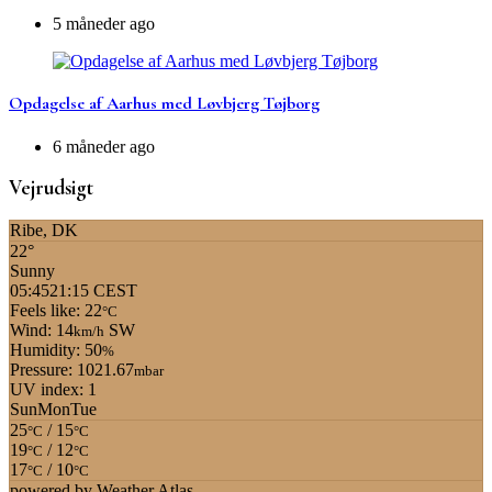
5 måneder ago
Opdagelse af Aarhus med Løvbjerg Tøjborg
6 måneder ago
Vejrudsigt
Ribe, DK
22°
Sunny
05:45
21:15 CEST
Feels like: 22
°C
Wind: 14
SW
km/h
Humidity: 50
%
Pressure: 1021.67
mbar
UV index: 1
Sun
Mon
Tue
25
/ 15
°C
°C
19
/ 12
°C
°C
17
/ 10
°C
°C
powered by
Weather Atlas