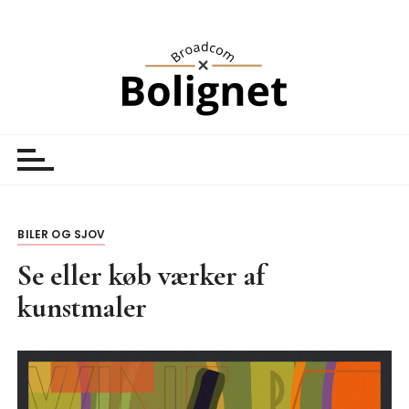
S
k
i
p
t
o
Broadcom Bolignet
Nyheder
c
o
n
t
BILER OG SJOV
e
n
Se eller køb værker af
t
kunstmaler