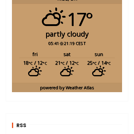
17°
partly cloudy
05:41
21:19 CEST
fri
sat
sun
18
/ 12
21
/ 12
25
/ 14
°C
°C
°C
°C
°C
°C
powered by
Weather Atlas
RSS