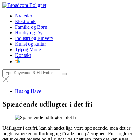
Skip
Broadcom Bolignet
to
Nyheder
Nyheder
content
Elektronik
Familie og Børn
Hobby og Dyr
Industri og Erhverv
Kunst og kultur
Tøj og Mode
Kontakt
Search
for:
Hus og Have
Spændende udflugter i det fri
Udflugter i det fri, kan alt andet lige være spændende, men det er
nogle gange en udfordring og få alle med på vognen. For nogle er
det ikke det fedeste og gå rundt ude i naturen, men det kan være