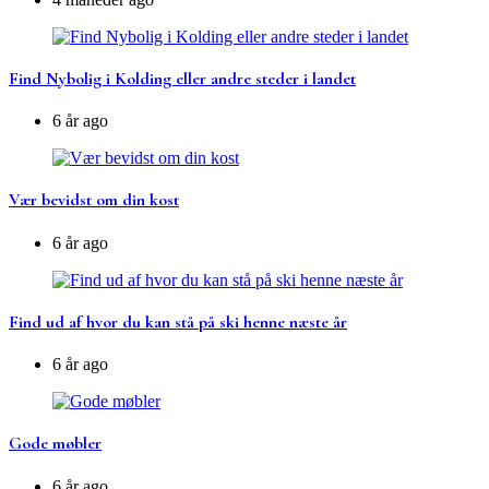
Find Nybolig i Kolding eller andre steder i landet
6 år ago
Vær bevidst om din kost
6 år ago
Find ud af hvor du kan stå på ski henne næste år
6 år ago
Gode møbler
6 år ago