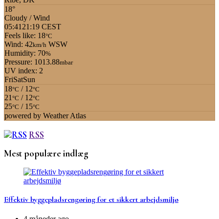
18°
Cloudy / Wind
05:41
21:19 CEST
Feels like: 18
°C
Wind: 42
WSW
km/h
Humidity: 70
%
Pressure: 1013.88
mbar
UV index: 2
Fri
Sat
Sun
18
/ 12
°C
°C
21
/ 12
°C
°C
25
/ 15
°C
°C
powered by
Weather Atlas
RSS
Mest populære indlæg
Effektiv byggepladsrengøring for et sikkert arbejdsmiljø
4 måneder ago