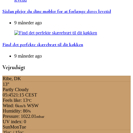
Sådan plejer du dine møbler for at forlænge deres levetid
9 måneder ago
Find det perfekte skærebræt til dit køkken
9 måneder ago
Vejrudsigt
Ribe, DK
13°
Partly Cloudy
05:45
21:15 CEST
Feels like: 13
°C
Wind: 6
WSW
km/h
Humidity: 86
%
Pressure: 1022.01
mbar
UV index: 0
Sun
Mon
Tue
25
/ 15
°C
°C