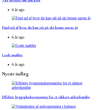
Vær bevidst om din kost
6 år ago
Find ud af hvor du kan stå på ski henne næste år
6 år ago
Gode møbler
6 år ago
Nyeste indlæg
Effektiv byggepladsrengøring for et sikkert arbejdsmiljø