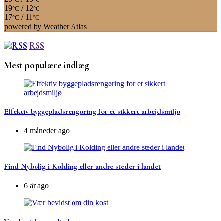
19
/ 12
°C
°C
17
/ 11
°C
°C
powered by
Weather Atlas
RSS
Mest populære indlæg
Effektiv byggepladsrengøring for et sikkert arbejdsmiljø
4 måneder ago
Find Nybolig i Kolding eller andre steder i landet
6 år ago