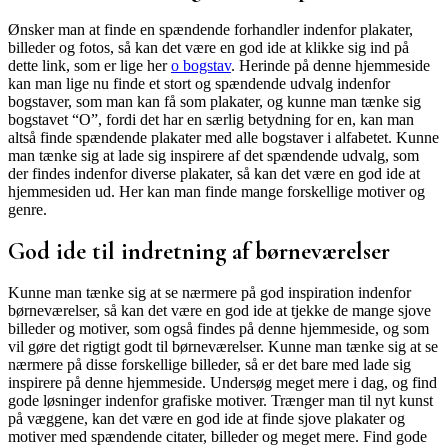
Ønsker man at finde en spændende forhandler indenfor plakater,
billeder og fotos, så kan det være en god ide at klikke sig ind på
dette link, som er lige her
o bogstav
. Herinde på denne hjemmeside
kan man lige nu finde et stort og spændende udvalg indenfor
bogstaver, som man kan få som plakater, og kunne man tænke sig
bogstavet “O”, fordi det har en særlig betydning for en, kan man
altså finde spændende plakater med alle bogstaver i alfabetet. Kunne
man tænke sig at lade sig inspirere af det spændende udvalg, som
der findes indenfor diverse plakater, så kan det være en god ide at
hjemmesiden ud. Her kan man finde mange forskellige motiver og
genre.
God ide til indretning af børneværelser
Kunne man tænke sig at se nærmere på god inspiration indenfor
børneværelser, så kan det være en god ide at tjekke de mange sjove
billeder og motiver, som også findes på denne hjemmeside, og som
vil gøre det rigtigt godt til børneværelser. Kunne man tænke sig at se
nærmere på disse forskellige billeder, så er det bare med lade sig
inspirere på denne hjemmeside. Undersøg meget mere i dag, og find
gode løsninger indenfor grafiske motiver. Trænger man til nyt kunst
på væggene, kan det være en god ide at finde sjove plakater og
motiver med spændende citater, billeder og meget mere. Find gode