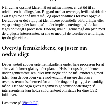
Når du har opstillet klare mål og målsætninger, er det tid til at
udvikle en handlingsplan. Begynd med at overveje, hvilke skridt der
skal tages for at nå hvert mål, og opret deadlines for hver opgave.
Derudover er det vigtigt at identificere potentielle udfordringer eller
vejspærringer, der kan opstå under implementeringen, så de kan
tages op tidligt i processen. Endelig skal du gennemgå din plan med
de vigtigste interessenter, så alle er med på de foreslåede ændringer,
før du går videre.
Overvåg fremskridtene, og juster om
nødvendigt
Det er vigtigt at overvåge fremskridtene under hele processen for at
sikre, at alt kører glat og efter planen. Hvis der opstår problemer
under gennemførelsen, eller hvis nogle af dine mål ændrer sig med
tiden, kan det desuden være nødvendigt at justere din plan i
overensstemmelse hermed for at holde tingene i gang på en smidig
måde. Der bør også gives regelmæssige statusopdateringer, så
interessenterne kan holde sig orienteret om status for dine CSR-
initiativer.
Læs mere på
Vicath EQ
.