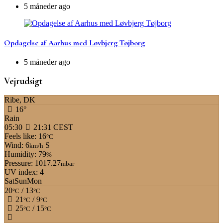
5 måneder ago
Opdagelse af Aarhus med Løvbjerg Tøjborg
5 måneder ago
Vejrudsigt
Ribe, DK
16°
Rain
05:30
21:31 CEST
Feels like: 16
°C
Wind: 6
S
km/h
Humidity: 79
%
Pressure: 1017.27
mbar
UV index: 4
Sat
Sun
Mon
20
/ 13
°C
°C
21
/ 9
°C
°C
25
/ 15
°C
°C