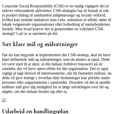
Corporate Social Responsibility (CSR) er en stadig vigtigere del af
enhver virksomheds aktiviteter. CSR-strategier har til formål at yde
et positivt bidrag til samfundets miljømæssige og sociale velfærd,
hvilket kan omfatte initiativer som f.eks. reduktion af affald, støtte til
lokale velgørende organisationer eller forbedring af medarbejdernes
fordele. Men hvad kræver det at gennemføre en vellykket CSR-
strategi? Lad os se nærmere på det.
Sæt klare mål og målsætninger
Før du kan begynde at implementere din CSR-strategi, skal du have
klart definerede mål og målsætninger, som du ønsker at opnå. Dette
vil være med til at sikre, at din indsats forbliver fokuseret på de
områder, der vil have størst effekt for din organisation. Det er også
vigtigt at tage hensyn til interessenterne, når du fastsætter målene, da
dette vil give indsigt i, hvordan dine beslutninger kan påvirke andre
personer eller organisationer i samfundet. Desuden vil det at opstille
målbare mål give dig mulighed for at følge udviklingen over tid og
afgøre, om din indsats betaler sig eller ej.
Udarbejd en handlingsplan