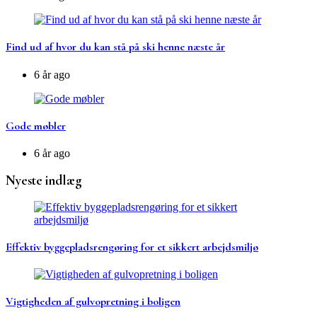
Find ud af hvor du kan stå på ski henne næste år
6 år ago
Gode møbler
6 år ago
Nyeste indlæg
Effektiv byggepladsrengøring for et sikkert arbejdsmiljø
Vigtigheden af gulvopretning i boligen