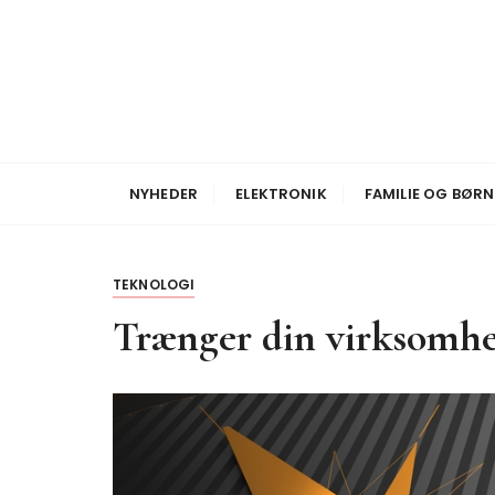
S
k
i
p
t
o
Nyheder
Broadcom Bolig
c
NYHEDER
ELEKTRONIK
FAMILIE OG BØRN
o
n
t
TEKNOLOGI
e
n
Trænger din virksomhed
t