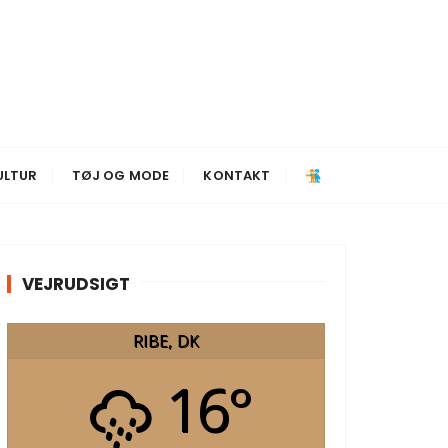
ULTUR
TØJ OG MODE
KONTAKT
VEJRUDSIGT
RIBE, DK
16°