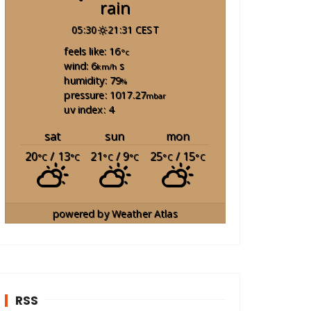
rain
05:30
21:31 CEST
feels like: 16
°c
wind: 6
s
km/h
humidity: 79
%
pressure: 1017.27
mbar
uv index: 4
sat
sun
mon
20
/ 13
21
/ 9
25
/ 15
°C
°C
°C
°C
°C
°C
powered by
Weather Atlas
RSS