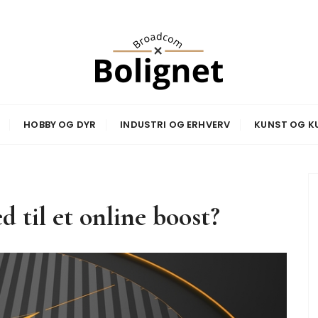
net
HOBBY OG DYR
INDUSTRI OG ERHVERV
KUNST OG K
 til et online boost?