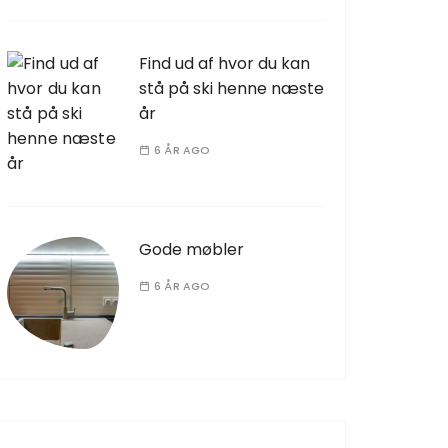
Find ud af hvor du kan
stå på ski henne næste
år
6 ÅR AGO
Gode møbler
6 ÅR AGO