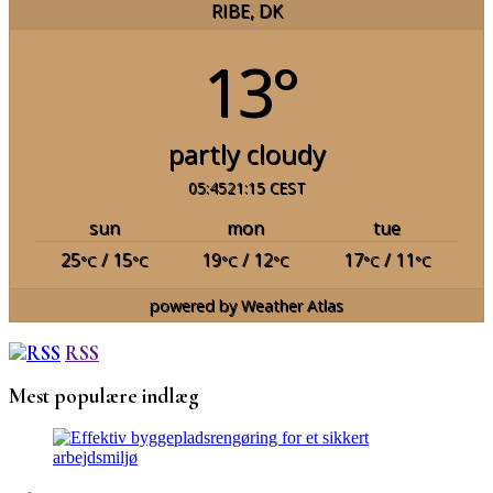
RIBE, DK
13°
partly cloudy
05:45
21:15 CEST
sun
mon
tue
25
/ 15
19
/ 12
17
/ 11
°C
°C
°C
°C
°C
°C
powered by
Weather Atlas
RSS
Mest populære indlæg