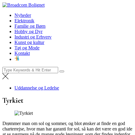
Skip
Broadcom Bolignet
to
Nyheder
Nyheder
content
Elektronik
Familie og Børn
Hobby og Dyr
Industri og Erhverv
Kunst og kultur
Tøj og Mode
Kontakt
Search
for:
Uddannelse og Ledelse
Tyrkiet
Drømmer man om sol og sommer, og blot ønsker at finde en god
charterrejse, hvor man har garanti for sol, så kan det være en god ide
at se nærmere på de mange gode løsninger, som der findes indenfor