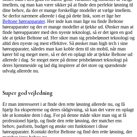
imellem, og man kan være sikker på at finde den perfekte løsning til
dine behov, da der er mange forskellige modeller at vælge imellem.
Se derfor nærmere allerede i dag på dette link, som er lige her
Beltone høreapparater
. Her inde kan man lige nu finde Beltone
høreapparater og der er mange modeller at tjekke ud. Ønsker man at
finde høreapparater med den nyeste teknologi, så er det igen en god
ide at tjekke Beltone ud. Her sikre man sig prisbelønnet teknologi og
altid den nyeste og mest effektive. Så ønsker man high tech i sine
høreapparater, således man kan koble dem til sin mobil, når man
kører bil og meget mere, så er det en oplagt ide at tjekke Beltone ud
allerede i dag. Se meget mere på denne prisbelønnet teknologi på
deres hjemmeside og lad dig inspirere af det store og spændende
udvalg allerede nu.
Super god vejledning
Er man interesseret i at finde den rette løsning allerede nu, og få
hjælp fra eksperterne og deres rådgivning, så kan det være en oplagt
ide at kontakte dem i dag. For på denne måde sikre man sig at få
professionel hjælp, og finde den rette løsning, der matcher ens
behov, pasform, budget og ønske om funktioner i disse
høreapparater. Kontakt derfor Beltone og find den rette løsning, der