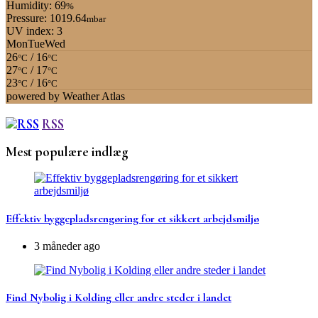
Humidity: 69
%
Pressure: 1019.64
mbar
UV index: 3
Mon
Tue
Wed
26
/ 16
°C
°C
27
/ 17
°C
°C
23
/ 16
°C
°C
powered by
Weather Atlas
RSS
Mest populære indlæg
Effektiv byggepladsrengøring for et sikkert arbejdsmiljø
3 måneder ago
Find Nybolig i Kolding eller andre steder i landet