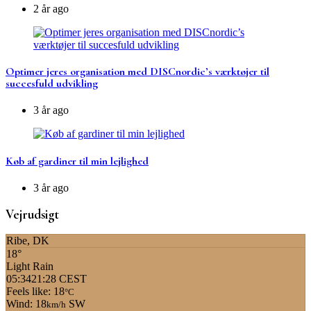
2 år ago
Optimer jeres organisation med DISCnordic’s værktøjer til
succesfuld udvikling
3 år ago
Køb af gardiner til min lejlighed
3 år ago
Vejrudsigt
Ribe, DK
18°
Light Rain
05:34
21:28 CEST
Feels like: 18
°C
Wind: 18
SW
km/h