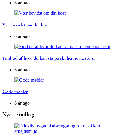
6 år ago
Vær bevidst om din kost
6 år ago
Find ud af hvor du kan stå på ski henne næste år
6 år ago
Gode møbler
6 år ago
Nyeste indlæg