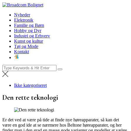
Skip
Broadcom Bolignet
to
Nyheder
Nyheder
content
Elektronik
Familie og Børn
Hobby og Dyr
Industri og Erhverv
Kunst og kultur
Tøj og Mode
Kontakt
Search
for:
Ikke kategoriseret
Den rette teknologi
Er det ved at være på tide at finde nye høreapparater, så kan det
være en god ide at se nærmere hos Beltone høreapparater, og her
finder man i den grad en masse gode varianter og modeller at vælge