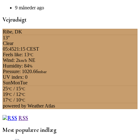
9 måneder ago
Vejrudsigt
Ribe, DK
13°
Clear
05:45
21:15 CEST
Feels like: 13
°C
Wind: 2
NE
km/h
Humidity: 84
%
Pressure: 1020.66
mbar
UV index: 0
Sun
Mon
Tue
25
/ 15
°C
°C
19
/ 12
°C
°C
17
/ 10
°C
°C
powered by
Weather Atlas
RSS
Mest populære indlæg