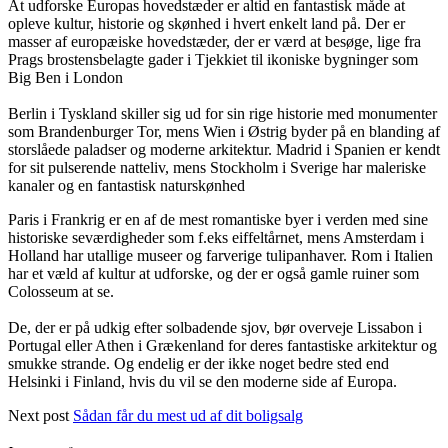
At udforske Europas hovedstæder er altid en fantastisk måde at
opleve kultur, historie og skønhed i hvert enkelt land på. Der er
masser af europæiske hovedstæder, der er værd at besøge, lige fra
Prags brostensbelagte gader i Tjekkiet til ikoniske bygninger som
Big Ben i London
Berlin i Tyskland skiller sig ud for sin rige historie med monumenter
som Brandenburger Tor, mens Wien i Østrig byder på en blanding af
storslåede paladser og moderne arkitektur. Madrid i Spanien er kendt
for sit pulserende natteliv, mens Stockholm i Sverige har maleriske
kanaler og en fantastisk naturskønhed
Paris i Frankrig er en af de mest romantiske byer i verden med sine
historiske seværdigheder som f.eks eiffeltårnet, mens Amsterdam i
Holland har utallige museer og farverige tulipanhaver. Rom i Italien
har et væld af kultur at udforske, og der er også gamle ruiner som
Colosseum at se.
De, der er på udkig efter solbadende sjov, bør overveje Lissabon i
Portugal eller Athen i Grækenland for deres fantastiske arkitektur og
smukke strande. Og endelig er der ikke noget bedre sted end
Helsinki i Finland, hvis du vil se den moderne side af Europa.
Next post
Sådan får du mest ud af dit boligsalg