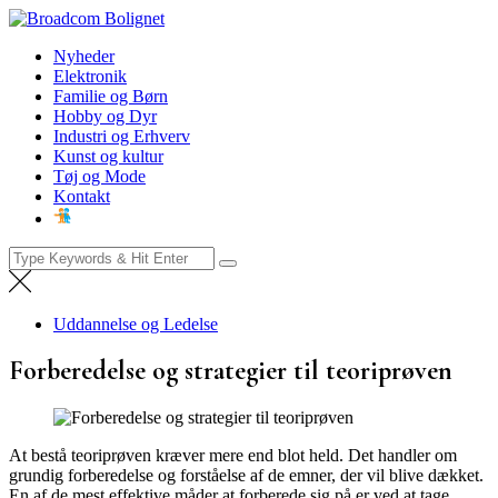
Skip
Broadcom Bolignet
to
Nyheder
Nyheder
content
Elektronik
Familie og Børn
Hobby og Dyr
Industri og Erhverv
Kunst og kultur
Tøj og Mode
Kontakt
Search
for:
Uddannelse og Ledelse
Forberedelse og strategier til teoriprøven
At bestå teoriprøven kræver mere end blot held. Det handler om
grundig forberedelse og forståelse af de emner, der vil blive dækket.
En af de mest effektive måder at forberede sig på er ved at tage