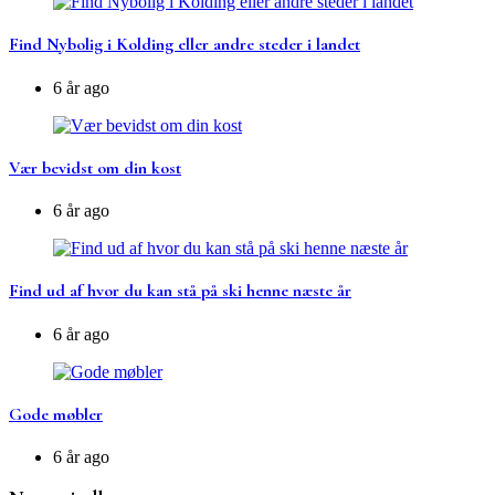
Find Nybolig i Kolding eller andre steder i landet
6 år ago
Vær bevidst om din kost
6 år ago
Find ud af hvor du kan stå på ski henne næste år
6 år ago
Gode møbler
6 år ago