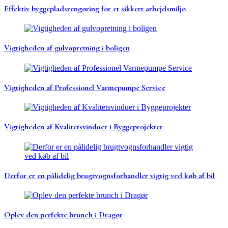
Effektiv byggepladsrengøring for et sikkert arbejdsmiljø
Vigtigheden af gulvopretning i boligen
Vigtigheden af Professionel Varmepumpe Service
Vigtigheden af Kvalitetsvinduer i Byggeprojekter
Derfor er en pålidelig brugtvognsforhandler vigtig ved køb af bil
Oplev den perfekte brunch i Dragør