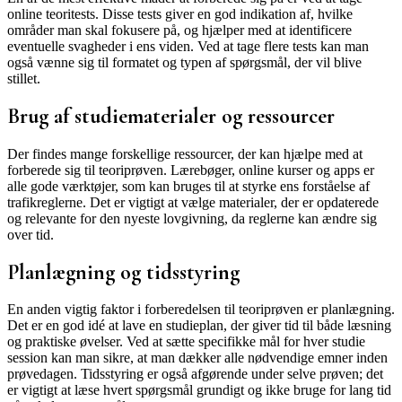
online teoritests. Disse tests giver en god indikation af, hvilke
områder man skal fokusere på, og hjælper med at identificere
eventuelle svagheder i ens viden. Ved at tage flere tests kan man
også vænne sig til formatet og typen af spørgsmål, der vil blive
stillet.
Brug af studiematerialer og ressourcer
Der findes mange forskellige ressourcer, der kan hjælpe med at
forberede sig til teoriprøven. Lærebøger, online kurser og apps er
alle gode værktøjer, som kan bruges til at styrke ens forståelse af
trafikreglerne. Det er vigtigt at vælge materialer, der er opdaterede
og relevante for den nyeste lovgivning, da reglerne kan ændre sig
over tid.
Planlægning og tidsstyring
En anden vigtig faktor i forberedelsen til teoriprøven er planlægning.
Det er en god idé at lave en studieplan, der giver tid til både læsning
og praktiske øvelser. Ved at sætte specifikke mål for hver studie
session kan man sikre, at man dækker alle nødvendige emner inden
prøvedagen. Tidsstyring er også afgørende under selve prøven; det
er vigtigt at læse hvert spørgsmål grundigt og ikke bruge for lang tid