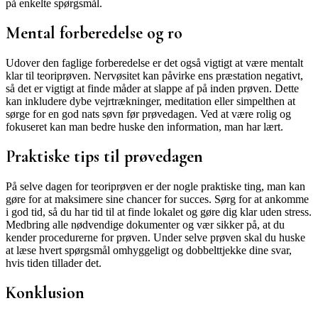
på enkelte spørgsmål.
Mental forberedelse og ro
Udover den faglige forberedelse er det også vigtigt at være mentalt
klar til teoriprøven. Nervøsitet kan påvirke ens præstation negativt,
så det er vigtigt at finde måder at slappe af på inden prøven. Dette
kan inkludere dybe vejrtrækninger, meditation eller simpelthen at
sørge for en god nats søvn før prøvedagen. Ved at være rolig og
fokuseret kan man bedre huske den information, man har lært.
Praktiske tips til prøvedagen
På selve dagen for teoriprøven er der nogle praktiske ting, man kan
gøre for at maksimere sine chancer for succes. Sørg for at ankomme
i god tid, så du har tid til at finde lokalet og gøre dig klar uden stress.
Medbring alle nødvendige dokumenter og vær sikker på, at du
kender procedurerne for prøven. Under selve prøven skal du huske
at læse hvert spørgsmål omhyggeligt og dobbelttjekke dine svar,
hvis tiden tillader det.
Konklusion