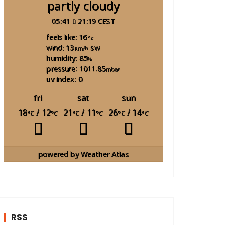
partly cloudy
05:41
21:19 CEST
feels like: 16
°c
wind: 13
sw
km/h
humidity: 85
%
pressure: 1011.85
mbar
uv index: 0
fri
sat
sun
18
/ 12
21
/ 11
26
/ 14
°C
°C
°C
°C
°C
°C
powered by
Weather Atlas
RSS