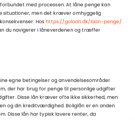
r forbundet med processen. At låne penge kan
e situationer, men det kræver omhyggelig
e konsekvenser. Hos
https://goloan.dk/laan-penge/
an du navigerer i låneverdenen og træffer
r sine egne betingelser og anvendelsesområder.
, der har brug for penge til personlige udgifter
dgifter. Disse lån kræver ofte ikke sikkerhed, men
en og din kreditværdighed. Boliglån er en anden
om. Disse lån har typisk lavere renter, da