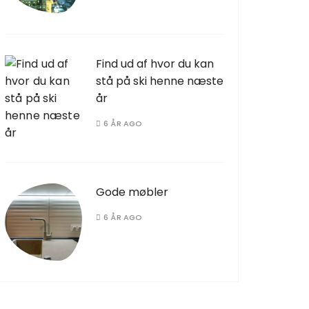
Find ud af hvor du kan
stå på ski henne næste
år
6 ÅR AGO
Gode møbler
6 ÅR AGO