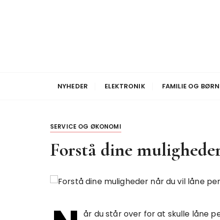
S
k
i
p
t
o
Nyheder
Broadcom Bolig
c
NYHEDER
ELEKTRONIK
FAMILIE OG BØRN
o
n
t
SERVICE OG ØKONOMI
e
n
Forstå dine muligheder
t
år du står over for at skulle låne pe