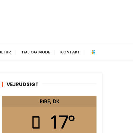
ULTUR
TØJ OG MODE
KONTAKT
VEJRUDSIGT
RIBE, DK
17°