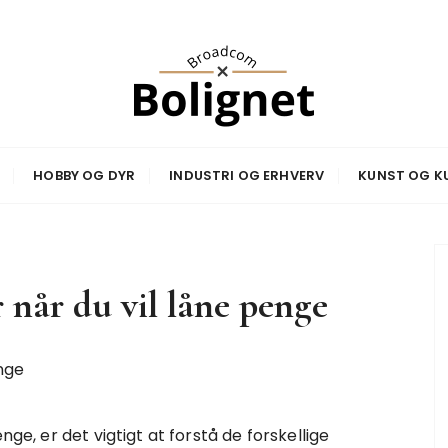
net
HOBBY OG DYR
INDUSTRI OG ERHVERV
KUNST OG K
 når du vil låne penge
nge, er det vigtigt at forstå de forskellige