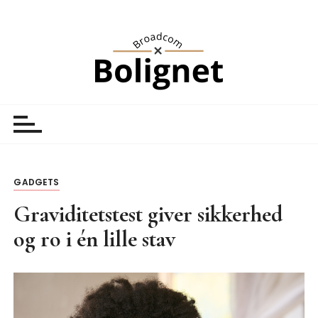
S
k
i
p
t
o
Broadcom Bolignet
Nyheder
c
o
n
t
GADGETS
e
n
Graviditetstest giver sikkerhed
t
og ro i én lille stav