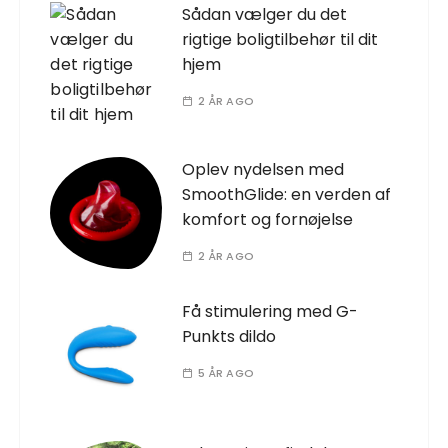
Sådan vælger du det
rigtige boligtilbehør til dit
hjem
2 ÅR AGO
Oplev nydelsen med
SmoothGlide: en verden af
komfort og fornøjelse
2 ÅR AGO
Få stimulering med G-
Punkts dildo
5 ÅR AGO