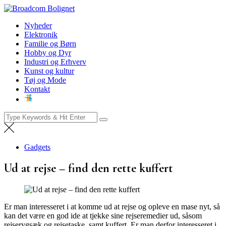
Skip
Broadcom Bolignet
to
Nyheder
Nyheder
content
Elektronik
Familie og Børn
Hobby og Dyr
Industri og Erhverv
Kunst og kultur
Tøj og Mode
Kontakt
Search
for:
Gadgets
Ud at rejse – find den rette kuffert
Er man interesseret i at komme ud at rejse og opleve en mase nyt, så
kan det være en god ide at tjekke sine rejseremedier ud, såsom
rejserygsæk og rejsetaske, samt kuffert. Er man derfor interesseret i