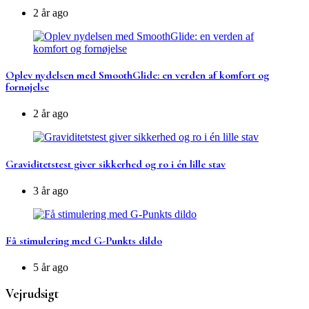
2 år ago
Oplev nydelsen med SmoothGlide: en verden af komfort og
fornøjelse
2 år ago
Graviditetstest giver sikkerhed og ro i én lille stav
3 år ago
Få stimulering med G-Punkts dildo
5 år ago
Vejrudsigt