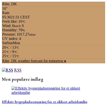
Ribe, DK
16°
Rain
05:30
21:31 CEST
Feels like: 16
°C
Wind: 6
S
km/h
Humidity: 79
%
Pressure: 1017.27
mbar
UV index: 4
Sat
Sun
Mon
20
/ 13
°C
°C
21
/ 9
°C
°C
25
/ 15
°C
°C
Ribe, DK
weather forecast for tomorrow ▸
RSS
Mest populære indlæg
Effektiv byggepladsrengøring for et sikkert arbejdsmiljø