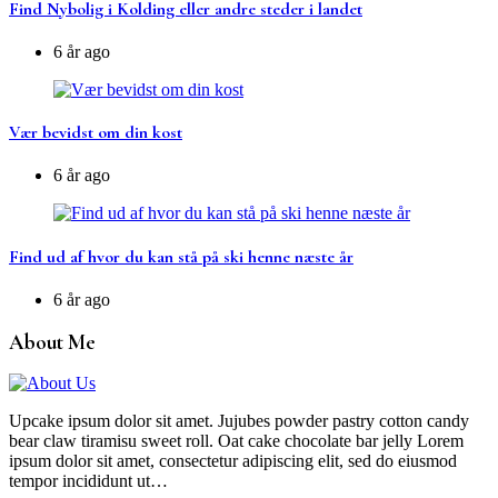
Find Nybolig i Kolding eller andre steder i landet
6 år ago
Vær bevidst om din kost
6 år ago
Find ud af hvor du kan stå på ski henne næste år
6 år ago
About Me
Upcake ipsum dolor sit amet. Jujubes powder pastry cotton candy
bear claw tiramisu sweet roll. Oat cake chocolate bar jelly Lorem
ipsum dolor sit amet, consectetur adipiscing elit, sed do eiusmod
tempor incididunt ut…