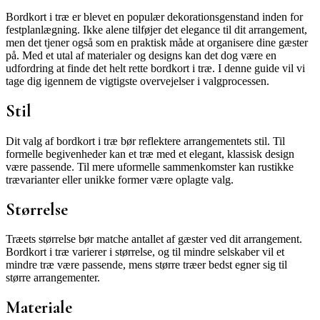
Bordkort i træ er blevet en populær dekorationsgenstand inden for
festplanlægning. Ikke alene tilføjer det elegance til dit arrangement,
men det tjener også som en praktisk måde at organisere dine gæster
på. Med et utal af materialer og designs kan det dog være en
udfordring at finde det helt rette bordkort i træ. I denne guide vil vi
tage dig igennem de vigtigste overvejelser i valgprocessen.
Stil
Dit valg af bordkort i træ bør reflektere arrangementets stil. Til
formelle begivenheder kan et træ med et elegant, klassisk design
være passende. Til mere uformelle sammenkomster kan rustikke
trævarianter eller unikke former være oplagte valg.
Størrelse
Træets størrelse bør matche antallet af gæster ved dit arrangement.
Bordkort i træ varierer i størrelse, og til mindre selskaber vil et
mindre træ være passende, mens større træer bedst egner sig til
større arrangementer.
Materiale