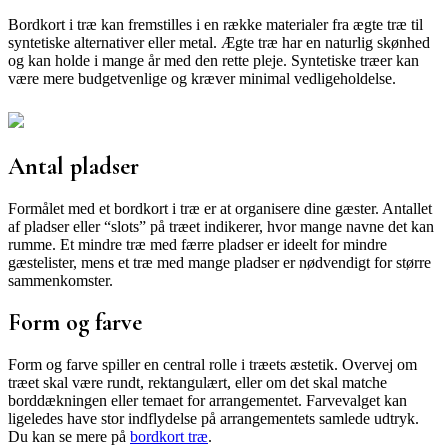
Bordkort i træ kan fremstilles i en række materialer fra ægte træ til
syntetiske alternativer eller metal. Ægte træ har en naturlig skønhed
og kan holde i mange år med den rette pleje. Syntetiske træer kan
være mere budgetvenlige og kræver minimal vedligeholdelse.
Antal pladser
Formålet med et bordkort i træ er at organisere dine gæster. Antallet
af pladser eller “slots” på træet indikerer, hvor mange navne det kan
rumme. Et mindre træ med færre pladser er ideelt for mindre
gæstelister, mens et træ med mange pladser er nødvendigt for større
sammenkomster.
Form og farve
Form og farve spiller en central rolle i træets æstetik. Overvej om
træet skal være rundt, rektangulært, eller om det skal matche
borddækningen eller temaet for arrangementet. Farvevalget kan
ligeledes have stor indflydelse på arrangementets samlede udtryk.
Du kan se mere på
bordkort træ
.