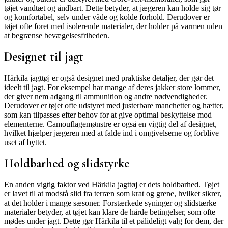
tøjet vandtæt og åndbart. Dette betyder, at jægeren kan holde sig tør
og komfortabel, selv under våde og kolde forhold. Derudover er
tøjet ofte foret med isolerende materialer, der holder på varmen uden
at begrænse bevægelsesfriheden.
Designet til jagt
Härkila jagttøj er også designet med praktiske detaljer, der gør det
ideelt til jagt. For eksempel har mange af deres jakker store lommer,
der giver nem adgang til ammunition og andre nødvendigheder.
Derudover er tøjet ofte udstyret med justerbare manchetter og hætter,
som kan tilpasses efter behov for at give optimal beskyttelse mod
elementerne. Camouflagemønstre er også en vigtig del af designet,
hvilket hjælper jægeren med at falde ind i omgivelserne og forblive
uset af byttet.
Holdbarhed og slidstyrke
En anden vigtig faktor ved Härkila jagttøj er dets holdbarhed. Tøjet
er lavet til at modstå slid fra terræn som krat og grene, hvilket sikrer,
at det holder i mange sæsoner. Forstærkede syninger og slidstærke
materialer betyder, at tøjet kan klare de hårde betingelser, som ofte
mødes under jagt. Dette gør Härkila til et pålideligt valg for dem, der