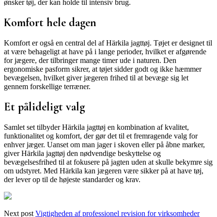
ønsker tøj, der kan holde til intensiv brug.
Komfort hele dagen
Komfort er også en central del af Härkila jagttøj. Tøjet er designet til
at være behageligt at have på i lange perioder, hvilket er afgørende
for jægere, der tilbringer mange timer ude i naturen. Den
ergonomiske pasform sikrer, at tøjet sidder godt og ikke hæmmer
bevægelsen, hvilket giver jægeren frihed til at bevæge sig let
gennem forskellige terræner.
Et pålideligt valg
Samlet set tilbyder Härkila jagttøj en kombination af kvalitet,
funktionalitet og komfort, der gør det til et fremragende valg for
enhver jæger. Uanset om man jager i skoven eller på åbne marker,
giver Härkila jagttøj den nødvendige beskyttelse og
bevægelsesfrihed til at fokusere på jagten uden at skulle bekymre sig
om udstyret. Med Härkila kan jægeren være sikker på at have tøj,
der lever op til de højeste standarder og krav.
Next post
Vigtigheden af professionel revision for virksomheder