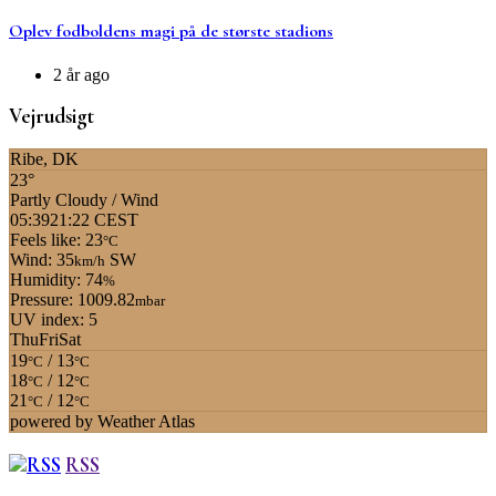
Oplev fodboldens magi på de største stadions
2 år ago
Vejrudsigt
Ribe, DK
23°
Partly Cloudy / Wind
05:39
21:22 CEST
Feels like: 23
°C
Wind: 35
SW
km/h
Humidity: 74
%
Pressure: 1009.82
mbar
UV index: 5
Thu
Fri
Sat
19
/ 13
°C
°C
18
/ 12
°C
°C
21
/ 12
°C
°C
powered by
Weather Atlas
RSS