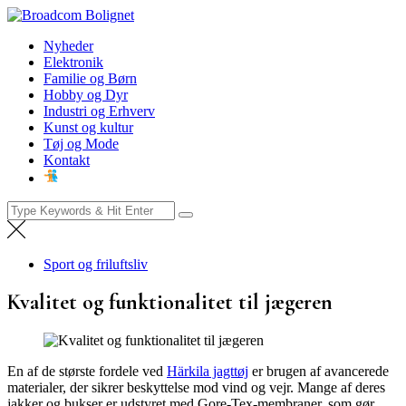
Skip
Broadcom Bolignet
to
Nyheder
Nyheder
content
Elektronik
Familie og Børn
Hobby og Dyr
Industri og Erhverv
Kunst og kultur
Tøj og Mode
Kontakt
Search
for:
Sport og friluftsliv
Kvalitet og funktionalitet til jægeren
En af de største fordele ved
Härkila jagttøj
er brugen af avancerede
materialer, der sikrer beskyttelse mod vind og vejr. Mange af deres
jakker og bukser er udstyret med Gore-Tex-membraner, som gør