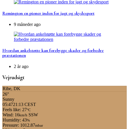
Remington en pioner inden for jagt og skydesport
9 måneder ago
Hvordan ankelstøtte kan forebygge skader og forbedre
præstationen
2 år ago
Vejrudsigt
Ribe, DK
26°
Sunny
05:47
21:13 CEST
Feels like: 27
°C
Wind: 16
SSW
km/h
Humidity: 43
%
Pressure: 1012.87
mbar