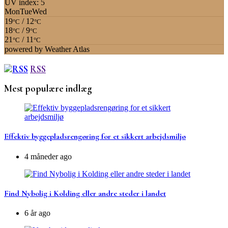
UV index: 5
Mon
Tue
Wed
19
/ 12
°C
°C
18
/ 9
°C
°C
21
/ 11
°C
°C
powered by
Weather Atlas
RSS
Mest populære indlæg
Effektiv byggepladsrengøring for et sikkert arbejdsmiljø
4 måneder ago
Find Nybolig i Kolding eller andre steder i landet
6 år ago