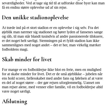
seværdigheder. Ved at tage sig tid til at udforske disse byer kan man
få en endnu større oplevelse ud af sin rejse.
Den unikke stadionoplevelse
At træde ind på et stort stadion er en oplevelse i sig selv. Fra det
øjeblik man nærmer sig stadionet og hører lyden af fansenes sange
og råb, til man står blandt tusindvis af andre passionerede tilskuere,
er det noget helt særligt. Stemningen på et fyldt stadion kan ikke
sammenlignes med noget andet – det er her, man virkelig mærker
fodboldens magi.
Skab minder for livet
For mange er en fodboldrejse ikke blot en ferie, men en mulighed
for at skabe minder for livet. Det er de små øjeblikke – jubelen når
ens hold scorer, fællesskabet med andre fans og følelsen af at være
en del af noget større – der gør rejsen uforglemmelig. Uanset om
man rejser alene, med venner eller familie, vil en fodboldrejse altid
være noget særligt.
Afslutning