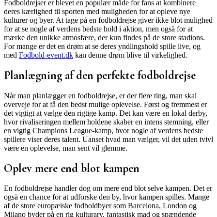
Fodboldrejser er blevet en populær måde for fans at kombinere
deres kærlighed til sporten med muligheden for at opleve nye
kulturer og byer. At tage på en fodboldrejse giver ikke blot mulighed
for at se nogle af verdens bedste hold i aktion, men også for at
mærke den unikke atmosfære, der kun findes på de store stadions.
For mange er det en drøm at se deres yndlingshold spille live, og
med
Fodbold-event.dk
kan denne drøm blive til virkelighed.
Planlægning af den perfekte fodboldrejse
Når man planlægger en fodboldrejse, er der flere ting, man skal
overveje for at få den bedst mulige oplevelse. Først og fremmest er
det vigtigt at vælge den rigtige kamp. Det kan være en lokal derby,
hvor rivaliseringen mellem holdene skaber en intens stemning, eller
en vigtig Champions League-kamp, hvor nogle af verdens bedste
spillere viser deres talent. Uanset hvad man vælger, vil det uden tvivl
være en oplevelse, man sent vil glemme.
Oplev mere end blot kampen
En fodboldrejse handler dog om mere end blot selve kampen. Det er
også en chance for at udforske den by, hvor kampen spilles. Mange
af de store europæiske fodboldbyer som Barcelona, London og
Milano byder på en rig kulturarv, fantastisk mad og spændende