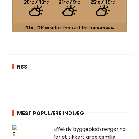
20
/ 13
21
/ 9
25
/ 15
°C
°C
°C
°C
°C
°C
Ribe, DK
weather forecast for tomorrow ▸
RSS
MEST POPULÆRE INDLÆG
Effektiv byggepladsrengøring
for et sikkert arbejdsmiljø