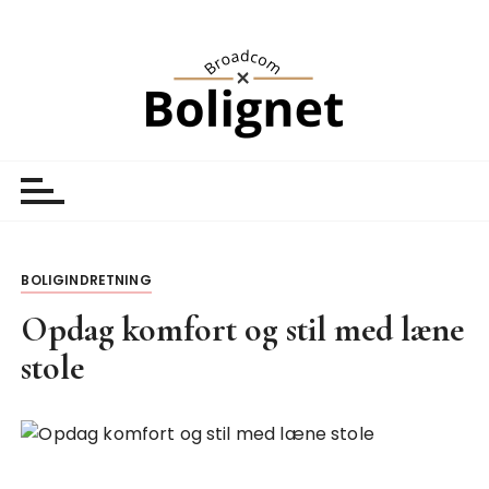
S
k
i
p
t
o
Broadcom Bolignet
Nyheder
c
o
n
t
BOLIGINDRETNING
e
n
Opdag komfort og stil med læne
t
stole