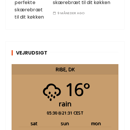
skærebræt til dit køkken
9 MÅNEDER AGO
VEJRUDSIGT
RIBE, DK
16°
rain
05:30
21:31 CEST
sat
sun
mon