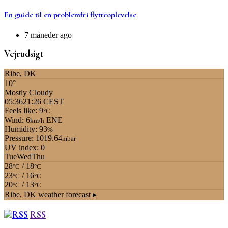
En guide til en problemfri flytteoplevelse
7 måneder ago
Vejrudsigt
Ribe, DK
10°
Mostly Cloudy
05:36
21:26 CEST
Feels like: 9
°C
Wind: 6
ENE
km/h
Humidity: 93
%
Pressure: 1019.64
mbar
UV index: 0
Tue
Wed
Thu
28
/ 18
°C
°C
23
/ 16
°C
°C
20
/ 13
°C
°C
Ribe, DK
weather forecast ▸
RSS