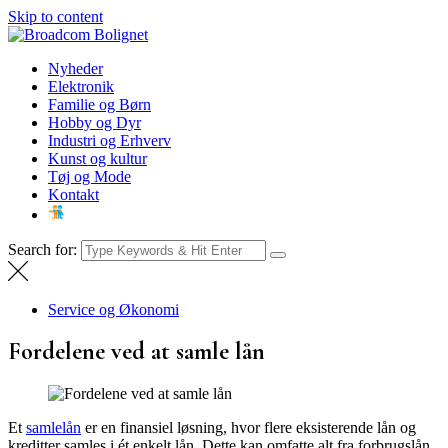
Skip to content
Broadcom Bolignet
Nyheder
Nyheder
Elektronik
Familie og Børn
Hobby og Dyr
Industri og Erhverv
Kunst og kultur
Tøj og Mode
Kontakt
Search for:
Service og Økonomi
Fordelene ved at samle lån
Et
samlelån
er en finansiel løsning, hvor flere eksisterende lån og
kreditter samles i ét enkelt lån. Dette kan omfatte alt fra forbrugslån,