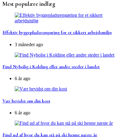
Mest populære indlæg
Effektiv byggepladsrengøring for et sikkert arbejdsmiljø
3 måneder ago
Find Nybolig i Kolding eller andre steder i landet
6 år ago
Vær bevidst om din kost
6 år ago
Find ud af hvor du kan stå på ski henne næste år