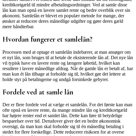
kreditkortgæld til mindre afbetalingsordninger. Ved at samle disse
lån kan man opnå en lavere samlet rente og bedre overblik over sin
økonomi. Samlelån er blevet en populær metode for mange, der
ønsker at reducere deres månedlige udgifter og gøre deres gæld
mere håndterbar.
Hvordan fungerer et samlelån?
Processen med at optage et samlelån indebærer, at man ansøger om
et nyt lån, som bruges til at betale de eksisterende lån af. Det nye lån
vil typisk have en lavere rente og længere løbetid, hvilket kan
resultere i lavere månedlige afdrag. Når de gamle lån er betalt af, har
man kun ét lån tilbage at forholde sig til, hvilket gør det lettere at
holde styr på betalingerne og undgå forsinkede gebyrer.
Fordele ved at samle lån
Der er flere fordele ved at vælge et samlelån. For det første kan man
ofte opnå en lavere rente, da mange mindre lån og kreditkortgæld
har højere renter end et samlet lån. Dette kan føre til betydelige
besparelser over tid. Derudover giver det en bedre økonomisk
oversigt, da man kun skal forholde sig til én månedlig betaling i
stedet for flere forskellige. Dette reducerer risikoen for at overse