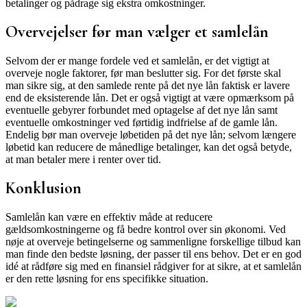
betalinger og pådrage sig ekstra omkostninger.
Overvejelser før man vælger et samlelån
Selvom der er mange fordele ved et samlelån, er det vigtigt at
overveje nogle faktorer, før man beslutter sig. For det første skal
man sikre sig, at den samlede rente på det nye lån faktisk er lavere
end de eksisterende lån. Det er også vigtigt at være opmærksom på
eventuelle gebyrer forbundet med optagelse af det nye lån samt
eventuelle omkostninger ved førtidig indfrielse af de gamle lån.
Endelig bør man overveje løbetiden på det nye lån; selvom længere
løbetid kan reducere de månedlige betalinger, kan det også betyde,
at man betaler mere i renter over tid.
Konklusion
Samlelån kan være en effektiv måde at reducere
gældsomkostningerne og få bedre kontrol over sin økonomi. Ved
nøje at overveje betingelserne og sammenligne forskellige tilbud kan
man finde den bedste løsning, der passer til ens behov. Det er en god
idé at rådføre sig med en finansiel rådgiver for at sikre, at et samlelån
er den rette løsning for ens specifikke situation.