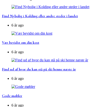
Find Nybolig i Kolding eller andre steder i landet
6 år ago
Vær bevidst om din kost
6 år ago
Find ud af hvor du kan stå på ski henne næste år
6 år ago
Gode møbler
6 år ago