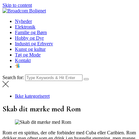
Skip to content
Broadcom Bolignet
Nyheder
Nyheder
Elektronik
Familie og Børn
Hobby og Dyr
Industri og Erhverv
Kunst og kultur
Tøj og Mode
Kontakt
Search for:
Ikke kategoriseret
Skab dit mærke med Rom
Rom er en spiritus, der ofte forbinder med Cuba eller Caribien. Rom
drikker man oftest som en drink i en hyggelig stemning, men mange