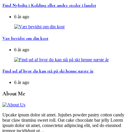
Find Nybolig i Kolding eller andre steder i landet
6 år ago
Vær bevidst om din kost
6 år ago
Find ud af hvor du kan stå på ski henne næste år
6 år ago
About Me
Upcake ipsum dolor sit amet. Jujubes powder pastry cotton candy
bear claw tiramisu sweet roll. Oat cake chocolate bar jelly Lorem
ipsum dolor sit amet, consectetur adipiscing elit, sed do eiusmod
tempor incididunt ut…