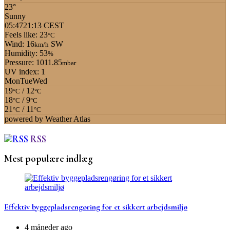
23°
Sunny
05:47
21:13 CEST
Feels like: 23
°C
Wind: 16
SW
km/h
Humidity: 53
%
Pressure: 1011.85
mbar
UV index: 1
Mon
Tue
Wed
19
/ 12
°C
°C
18
/ 9
°C
°C
21
/ 11
°C
°C
powered by
Weather Atlas
RSS
Mest populære indlæg
Effektiv byggepladsrengøring for et sikkert arbejdsmiljø
4 måneder ago