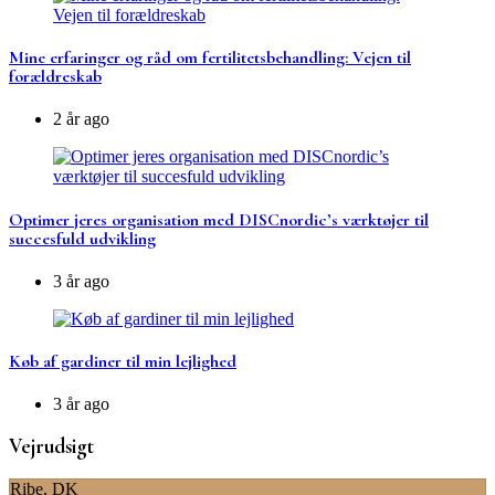
Mine erfaringer og råd om fertilitetsbehandling: Vejen til
forældreskab
2 år ago
Optimer jeres organisation med DISCnordic’s værktøjer til
succesfuld udvikling
3 år ago
Køb af gardiner til min lejlighed
3 år ago
Vejrudsigt
Ribe, DK