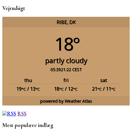
Vejrudsigt
RIBE, DK
18°
partly cloudy
05:39
21:22 CEST
thu
fri
sat
19
/ 13
18
/ 12
21
/ 11
°C
°C
°C
°C
°C
°C
powered by
Weather Atlas
RSS
Mest populære indlæg