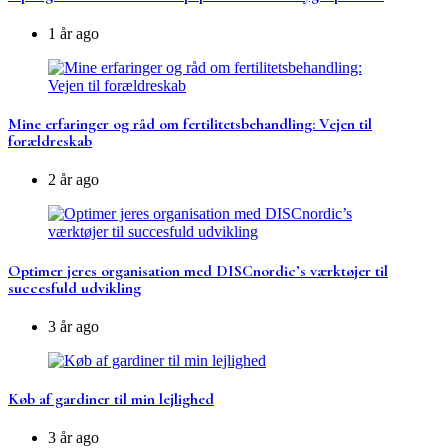
1 år ago
Mine erfaringer og råd om fertilitetsbehandling: Vejen til
forældreskab
2 år ago
Optimer jeres organisation med DISCnordic’s værktøjer til
succesfuld udvikling
3 år ago
Køb af gardiner til min lejlighed
3 år ago