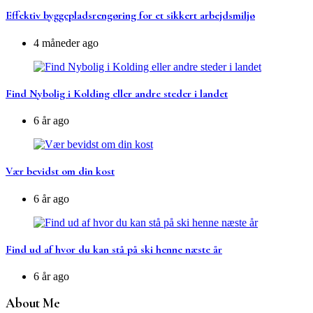
Effektiv byggepladsrengøring for et sikkert arbejdsmiljø
4 måneder ago
Find Nybolig i Kolding eller andre steder i landet
6 år ago
Vær bevidst om din kost
6 år ago
Find ud af hvor du kan stå på ski henne næste år
6 år ago
About Me