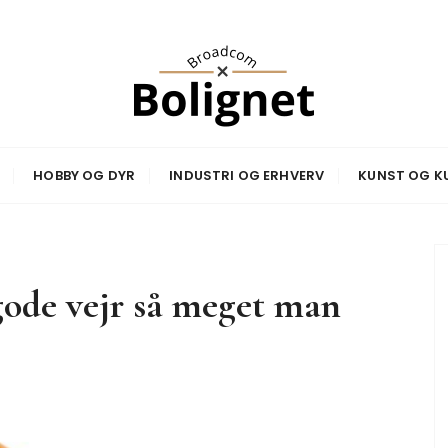
net
HOBBY OG DYR
INDUSTRI OG ERHVERV
KUNST OG K
gode vejr så meget man