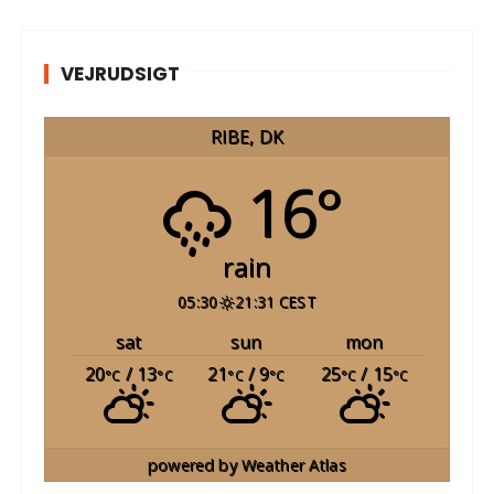
VEJRUDSIGT
RIBE, DK
16°
rain
05:30
21:31 CEST
sat
sun
mon
20
/ 13
21
/ 9
25
/ 15
°C
°C
°C
°C
°C
°C
powered by
Weather Atlas