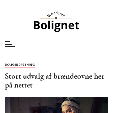
S
k
i
p
t
o
Broadcom Bolignet
Nyheder
c
o
n
t
BOLIGINDRETNING
e
n
Stort udvalg af brændeovne her
t
på nettet