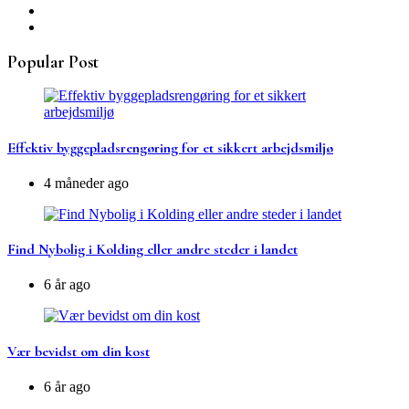
Popular Post
Effektiv byggepladsrengøring for et sikkert arbejdsmiljø
4 måneder ago
Find Nybolig i Kolding eller andre steder i landet
6 år ago
Vær bevidst om din kost
6 år ago