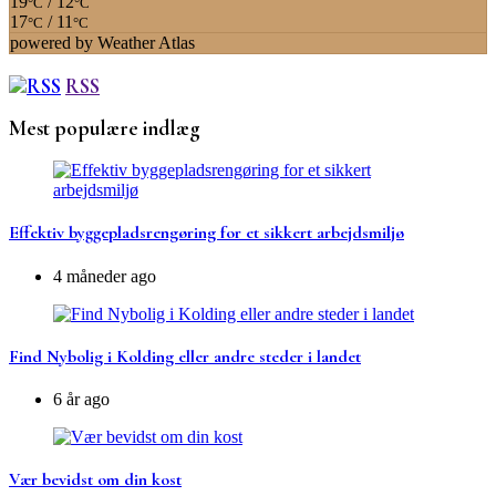
19
/ 12
°C
°C
17
/ 11
°C
°C
powered by
Weather Atlas
RSS
Mest populære indlæg
Effektiv byggepladsrengøring for et sikkert arbejdsmiljø
4 måneder ago
Find Nybolig i Kolding eller andre steder i landet
6 år ago
Vær bevidst om din kost