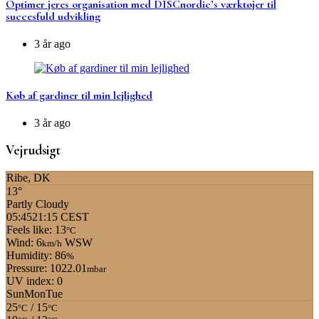
Optimer jeres organisation med DISCnordic’s værktøjer til
succesfuld udvikling
3 år ago
Køb af gardiner til min lejlighed
3 år ago
Vejrudsigt
Ribe, DK
13°
Partly Cloudy
05:45
21:15 CEST
Feels like: 13
°C
Wind: 6
WSW
km/h
Humidity: 86
%
Pressure: 1022.01
mbar
UV index: 0
Sun
Mon
Tue
25
/ 15
°C
°C