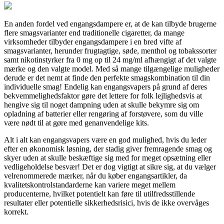
En anden fordel ved engangsdampere er, at de kan tilbyde brugerne
flere smagsvarianter end traditionelle cigaretter, da mange
virksomheder tilbyder engangsdampere i en bred vifte af
smagsvarianter, herunder frugtagtige, søde, menthol og tobakssorter
samt nikotinstyrker fra 0 mg op til 24 mg/ml afhængigt af det valgte
mærke og den valgte model. Med så mange tilgængelige muligheder
derude er det nemt at finde den perfekte smagskombination til din
individuelle smag! Endelig kan engangsvapers på grund af deres
bekvemmelighedsfaktor gøre det lettere for folk lejlighedsvis at
hengive sig til noget dampning uden at skulle bekymre sig om
opladning af batterier eller rengøring af forstøvere, som du ville
være nødt til at gøre med genanvendelige kits.
Alt i alt kan engangsvapers være en god mulighed, hvis du leder
efter en økonomisk løsning, der stadig giver fremragende smag og
skyer uden at skulle beskæftige sig med for meget opsætning eller
vedligeholdelse besvær! Det er dog vigtigt at sikre sig, at du vælger
velrenommerede mærker, når du køber engangsartikler, da
kvalitetskontrolstandarderne kan variere meget mellem
producenterne, hvilket potentielt kan føre til utilfredsstillende
resultater eller potentielle sikkerhedsrisici, hvis de ikke overvåges
korrekt.