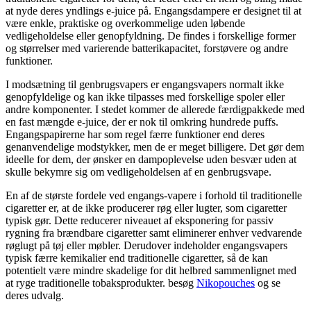
at nyde deres yndlings e-juice på. Engangsdampere er designet til at
være enkle, praktiske og overkommelige uden løbende
vedligeholdelse eller genopfyldning. De findes i forskellige former
og størrelser med varierende batterikapacitet, forstøvere og andre
funktioner.
I modsætning til genbrugsvapers er engangsvapers normalt ikke
genopfyldelige og kan ikke tilpasses med forskellige spoler eller
andre komponenter. I stedet kommer de allerede færdigpakkede med
en fast mængde e-juice, der er nok til omkring hundrede puffs.
Engangspapirerne har som regel færre funktioner end deres
genanvendelige modstykker, men de er meget billigere. Det gør dem
ideelle for dem, der ønsker en dampoplevelse uden besvær uden at
skulle bekymre sig om vedligeholdelsen af en genbrugsvape.
En af de største fordele ved engangs-vapere i forhold til traditionelle
cigaretter er, at de ikke producerer røg eller lugter, som cigaretter
typisk gør. Dette reducerer niveauet af eksponering for passiv
rygning fra brændbare cigaretter samt eliminerer enhver vedvarende
røglugt på tøj eller møbler. Derudover indeholder engangsvapers
typisk færre kemikalier end traditionelle cigaretter, så de kan
potentielt være mindre skadelige for dit helbred sammenlignet med
at ryge traditionelle tobaksprodukter. besøg
Nikopouches
og se
deres udvalg.