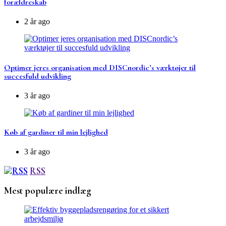
forældreskab
2 år ago
Optimer jeres organisation med DISCnordic’s værktøjer til
succesfuld udvikling
3 år ago
Køb af gardiner til min lejlighed
3 år ago
RSS
Mest populære indlæg