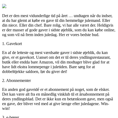
Det er den mest vidunderlige tid på året … undtagen når du indser,
at du har glemt at købe en gave til din hemmelige julemand. Eller
din niece. Eller din chef. Bare rolig, vi har alle været der. Heldigvis
er der masser af gode gaver i sidste øjeblik, som du kan købe online,
og som vil nå frem inden juledag. Her er vores bedste bud.
1. Gavekort
En af de letteste og mest værdsatte gaver i sidste øjeblik, du kan
give, er et gavekort. Uanset om det er til deres yndlingsrestaurant,
butik eller endda bare Amazon, vil din modtager blive glad for at
have lidt ekstra lommepenge i juletiden. Bare sørg for at
dobbelttjekke saldoen, før du giver det!
2. Abonnementer
En anden god gaveidé er et abonnement på noget, som de elsker.
Det kan være alt fra en månedlig vinklub til et årsabonnement på
deres yndlingsblad. Det er ikke kun en betænksom gave, men også
en gave, der bliver ved med at give længe efter juledagene. Win-
win!
3. e-bøger