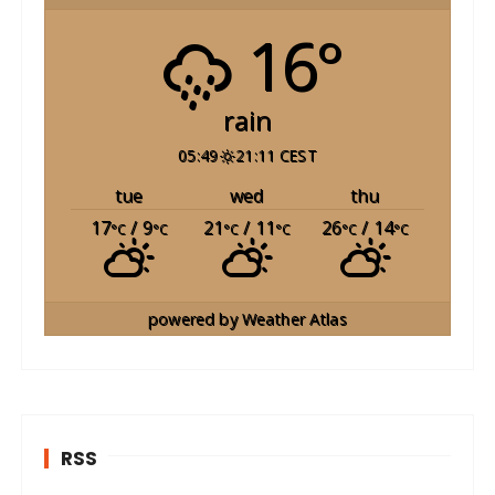
16°
rain
05:49
21:11 CEST
tue
wed
thu
17
/ 9
21
/ 11
26
/ 14
°C
°C
°C
°C
°C
°C
powered by
Weather Atlas
RSS